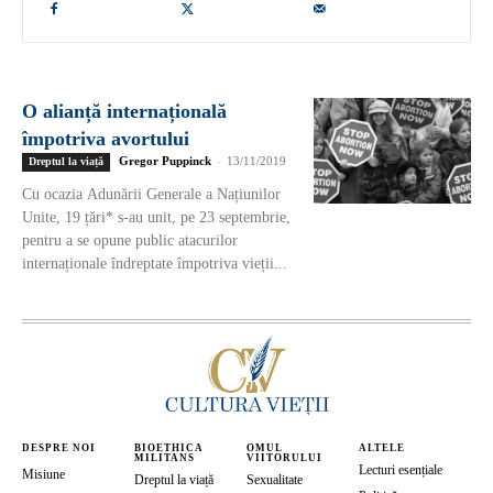
O alianță internațională
împotriva avortului
Gregor Puppinck
-
13/11/2019
Dreptul la viață
Cu ocazia Adunării Generale a Națiunilor
Unite, 19 țări* s-au unit, pe 23 septembrie,
pentru a se opune public atacurilor
internaționale îndreptate împotriva vieții...
DESPRE NOI
BIOETHICA
OMUL
ALTELE
MILITANS
VIITORULUI
Lecturi esențiale
Misiune
Dreptul la viață
Sexualitate