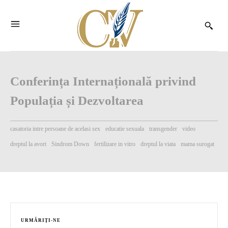
Conferința Internațională privind
Populația și Dezvoltarea
casatoria intre persoane de acelasi sex
educatie sexuala
transgender
video
dreptul la avort
Sindrom Down
fertilizare in vitro
dreptul la viata
mama surogat
URMĂRIȚI-NE