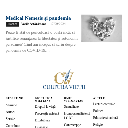
Medical Nemesis și pandemia
Vasile Astărăstoae
-
17/09/2024
Bioetică
Poate fi atât de periculoasă o boală încât să
justifice renunțarea la libertatea și autonomia
persoanei? Când am început să scriu despre
pandemia de COVID-19,...
DESPRE NOI
BIOETHICA
OMUL
ALTELE
MILITANS
VIITORULUI
Lecturi esențiale
Misiune
Dreptul la viață
Sexualitate
Politică
Autori
Procreație asistată
Homosexualitate și
Educație și cultură
LGBT
Seriale
Dizabilitate
Religie
Contracepție
Contribuie
Eutanasie