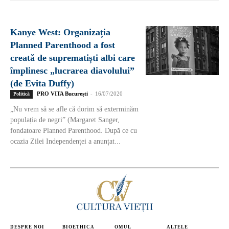
Kanye West: Organizația
Planned Parenthood a fost
creată de suprematiști albi care
împlinesc „lucrarea diavolului”
(de Evita Duffy)
PRO VITA București
-
16/07/2020
Politică
„Nu vrem să se afle că dorim să exterminăm
populația de negri” (Margaret Sanger,
fondatoare Planned Parenthood. După ce cu
ocazia Zilei Independenței a anunțat...
DESPRE NOI
BIOETHICA
OMUL
ALTELE