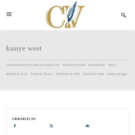
kanye west
casatoria intre persoane de acelasi sex
educatie sexuala
transgender
video
dreptul la avort
Sindrom Down
fertilizare in vitro
dreptul la viata
mama surogat
URMĂRIȚI-NE