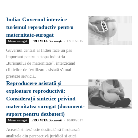
India: Guvernul interzice
turismul reproductiv pentru
maternitate-surogat
PRO VITA București
-
12/11/2015
Mama surogat
Guvernul central al Indiei face un pas
important pentru a stopa industria
„turismului de maternitate”, interzicând
clinicilor de fertilizare asistată să mai
presteze servicii...
Reproducere asistată și
exploatare reproductivă:
Considerații sintetice privind
maternitatea surogat (document-
suport pentru dezbateri)
PRO VITA București
-
18/09/2017
Mama surogat
Această sinteză este destinată să însoțească
analizele din perspectivă juridică și etică