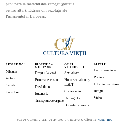
privitoare la maternitatea surogat (gestația
pentru altul). Extrase din rezoluții ale
Parlamentului European...
DESPRE NOI
BIOETHICA
OMUL
ALTELE
MILITANS
VIITORULUI
Lecturi esențiale
Misiune
Dreptul la viață
Sexualitate
Politică
Autori
Procreație asistată
Homosexualitate și
Educație și cultură
LGBT
Seriale
Dizabilitate
Religie
Contracepție
Contribuie
Eutanasie
Video
Demografie
Transplant de organe
Bunăstarea familiei
©2026 Cultura vieții. Unele drepturi rezervate. Găzduire
Nopți albe