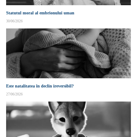
Statutul moral al embrionului uman
30/06/2026
Este natalitatea în declin ireversibil?
27/06/2026