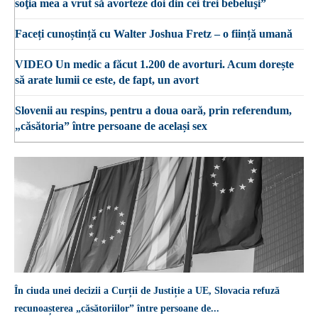
soţia mea a vrut să avorteze doi din cei trei bebeluşi”
Faceți cunoștință cu Walter Joshua Fretz – o ființă umană
VIDEO Un medic a făcut 1.200 de avorturi. Acum dorește
să arate lumii ce este, de fapt, un avort
Slovenii au respins, pentru a doua oară, prin referendum,
„căsătoria” între persoane de același sex
În ciuda unei decizii a Curții de Justiție a UE, Slovacia refuză
recunoașterea „căsătoriilor” între persoane de...