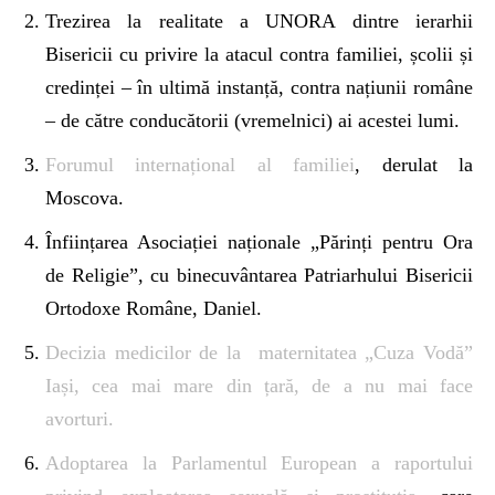
Trezirea la realitate a UNORA dintre ierarhii
Bisericii cu privire la atacul contra familiei, școlii și
credinței – în ultimă instanță, contra națiunii române
– de către conducătorii (vremelnici) ai acestei lumi.
Forumul internațional al familiei
, derulat la
Moscova.
Înființarea Asociației naționale „Părinți pentru Ora
de Religie”, cu binecuvântarea Patriarhului Bisericii
Ortodoxe Române, Daniel.
Decizia medicilor de la maternitatea „Cuza Vodă”
Iași, cea mai mare din țară, de a nu mai face
avorturi.
Adoptarea la Parlamentul European a raportului