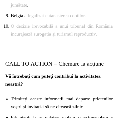
jumătate
.
Belgia a
legalizat eutanasierea copiilor
.
O decizie irevocabilă a unui tribunal din România
încurajează surogația și turismul reproductiv
.
CALL TO ACTION – Chemare la acțiune
Vă întrebați cum puteți contribui la activitatea
noastră?
Trimiteți aceste informații mai departe prietenilor
voștri și invitați-i să ne citească zilnic.
Fiți atenți la activitatea școlară și extra-școlară a