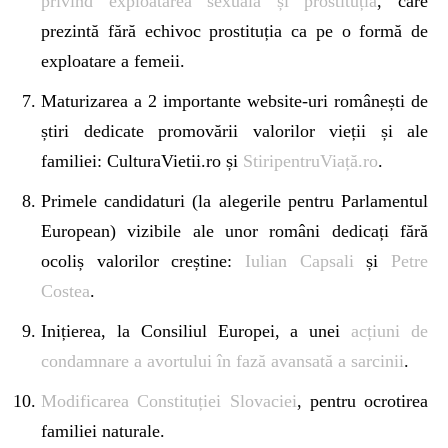
privind exploatarea sexuală și prostituția
, care
prezintă fără echivoc prostituția ca pe o formă de
exploatare a femeii.
Maturizarea a 2 importante website-uri românești de
știri dedicate promovării valorilor vieții și ale
familiei: CulturaVietii.ro și
StiripentruViață.ro
.
Primele candidaturi (la alegerile pentru Parlamentul
European) vizibile ale unor români dedicați fără
ocoliș valorilor creștine:
Iulian Capsali
și
Petre
Costea
.
Inițierea, la Consiliul Europei, a unei
acțiuni de
condamnare a avortului în fază avansată a sarcinii
.
Modificarea Constituției Slovaciei
, pentru ocrotirea
familiei naturale.