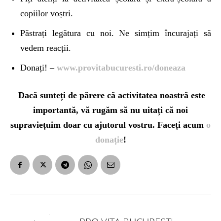
copiilor voștri.
Păstrați legătura cu noi. Ne simțim încurajați să
vedem reacții.
Donați! –
www.provitabucuresti.ro/doneaza
Dacă sunteți de părere că activitatea noastră este
importantă, vă rugăm să nu uitați că noi
supraviețuim doar cu ajutorul vostru. Faceți acum
o
donație
!