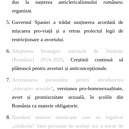
dus la nașterea anticlericalismului românesc
organizat.
Guvernul Spaniei a trădat susținerea acordată de
mișcarea pro-viață și a retras proiectul legii de
restricționare a avortului.
Adoptarea Strategiei naționale de Sănătate
(România) 2014-2020
. Creștinii continuă să
plătească pentru avorturi și anticoncepționale.
Accentuarea presiunilor pentru introducerea
„educației sexuale”
, versiunea pro-homosexualitate,
avort și promiscuitate sexuală, în școlile din
România ca materie obligatorie.
Numărul statelor americane care au legalizat
„căsătoria” între persoane de același sex a trecut de