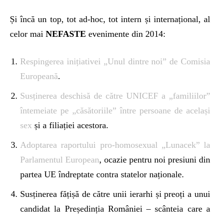
Și încă un top, tot ad-hoc, tot intern și internațional, al
celor mai
NEFASTE
evenimente din 2014:
Respingerea inițiativei „Unul dintre noi” de Comisia
Europeană
.
Susținerea deschisă de către UNICEF a „familiilor”
întemeiate pe „căsătoriile” între persoane de același
sex
și a filiației acestora.
Adoptarea raportului pro-homosexual „Lunacek” la
Parlamentul European
, ocazie pentru noi presiuni din
partea UE îndreptate contra statelor naționale.
Susținerea fățișă de către unii ierarhi și preoți a unui
candidat la Președinția României – scânteia care a