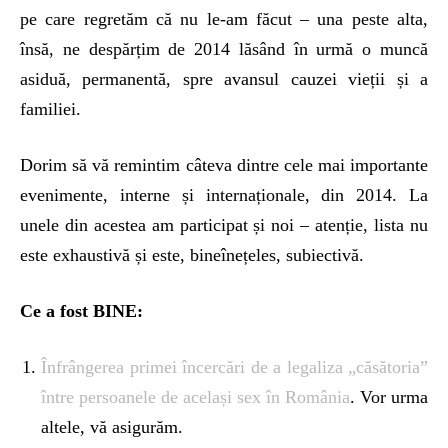
pe care regretăm că nu le-am făcut – una peste alta,
însă, ne despărțim de 2014 lăsând în urmă o muncă
asiduă, permanentă, spre avansul cauzei vieții și a
familiei.
Dorim să vă remintim câteva dintre cele mai importante
evenimente, interne și internaționale, din 2014. La
unele din acestea am participat și noi – atenție, lista nu
este exhaustivă și este, bineînețeles, subiectivă.
Ce a fost BINE:
Înfrângerea primei încercări de a legaliza „căsătoria”
între persoanele de același sex în România
. Vor urma
altele, vă asigurăm.