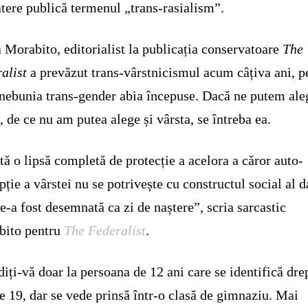
tere publică termenul „trans-rasialism”.
a Morabito, editorialist la publicația conservatoare
The
alist
a prevăzut trans-vârstnicismul acum câțiva ani, p
nebunia trans-gender abia începuse. Dacă ne putem ale
, de ce nu am putea alege și vârsta, se întreba ea.
tă o lipsă completă de protecție a acelora a căror auto-
pție a vârstei nu se potrivește cu constructul social al d
le-a fost desemnată ca zi de naștere”, scria sarcastic
bito pentru
The Federalist
.
iți-vă doar la persoana de 12 ani care se identifică dre
e 19, dar se vede prinsă într-o clasă de gimnaziu. Mai