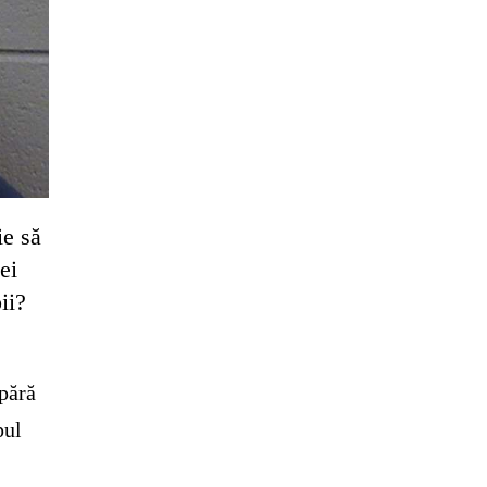
ie să
ei
ii?
apără
pul