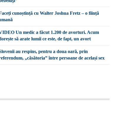
bebeluşi”
Faceți cunoștință cu Walter Joshua Fretz – o ființă
umană
VIDEO Un medic a făcut 1.200 de avorturi. Acum
dorește să arate lumii ce este, de fapt, un avort
Slovenii au respins, pentru a doua oară, prin
referendum, „căsătoria” între persoane de același sex