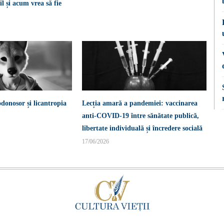
l și acum vrea să fie
donosor și licantropia
Lecția amară a pandemiei: vaccinarea
anti-COVID-19 între sănătate publică,
libertate individuală și încredere socială
17/06/2026