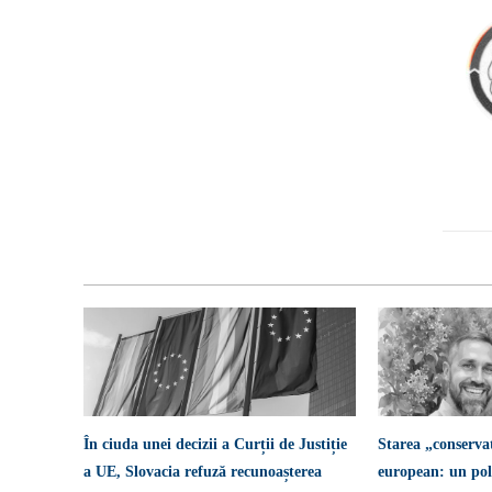
În ciuda unei decizii a Curții de Justiție
Starea „conserva
a UE, Slovacia refuză recunoașterea
european: un pol