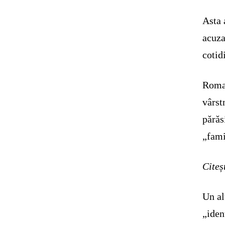
Asta 
acuza
cotid
Roman
vârst
părăsi
„fami
Citeș
Un al
„iden