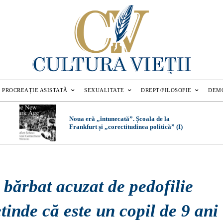
PROCREAȚIE ASISTATĂ
SEXUALITATE
DREPT/FILOSOFIE
DEM
Noua eră „întunecată”. Școala de la
Frankfurt și „corectitudinea politică” (I)
bărbat acuzat de pedofilie
tinde că este un copil de 9 ani