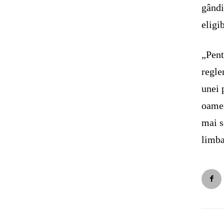
gândi
eligi
„Pent
regle
unei 
oamen
mai s
limba