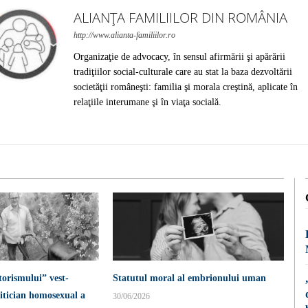
ALIANȚA FAMILIILOR DIN ROMÂNIA
http://www.alianta-familiilor.ro
Organizaţie de advocacy, în sensul afirmării şi apărării
tradiţiilor social-culturale care au stat la baza dezvoltării
societăţii româneşti: familia şi morala creştină, aplicate în
relaţiile interumane şi în viaţa socială.
torismului” vest-
Statutul moral al embrionului uman
itician homosexual a
30/06/2026