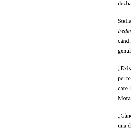
dezba
Stell
Feder
când 
genul
„Exis
perce
care 
Mora
„Gând
una d