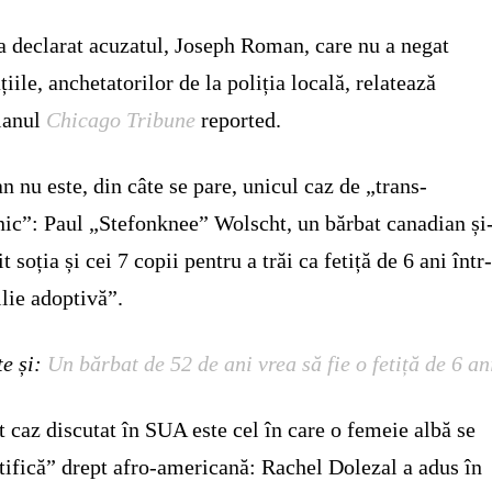
a declarat acuzatul, Joseph Roman, care nu a negat
țiile, anchetatorilor de la poliția locală, relatează
ianul
Chicago Tribune
reported.
 nu este, din câte se pare, unicul caz de „trans-
nic”: Paul „Stefonknee” Wolscht, un bărbat canadian și
t soția și cei 7 copii pentru a trăi ca fetiță de 6 ani într
lie adoptivă”.
te și:
Un bărbat de 52 de ani vrea să fie o fetiță de 6 an
t caz discutat în SUA este cel în care o femeie albă se
tifică” drept afro-americană: Rachel Dolezal a adus în