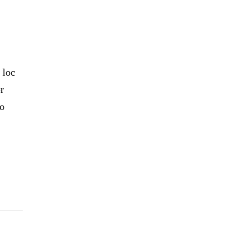
 loc
or
to