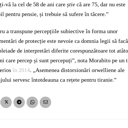
ți-vă la cel de 58 de ani care
știe
că are 75, dar nu este
bil pentru pensie, și trebuie să sufere în tăcere.”
ru a transpune percepțiile subiective în forma unor
mentări de protecție este nevoie ca domnia legii să facă
pleiade de interpretări diferite corespunzătoare tot atât
i care percep și sunt percepuți”, nota Morabito pe un 
erios
în 2014
. „Asemenea distorsionări orwelliene ale
jului servesc întotdeauna ca rețete pentru tiranie.”