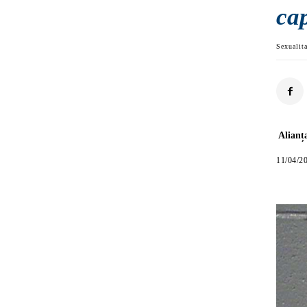
cap
Sexualit
Alianț
11/04/2