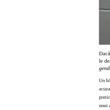
Dacă 
le de
gend
Un bă
acuza
preti
unui 