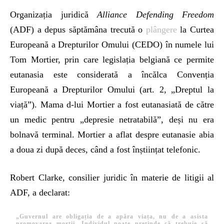
Organizația juridică
Alliance Defending Freedom
(ADF) a depus săptămâna trecută o
plângere
la Curtea
Europeană a Drepturilor Omului (CEDO) în numele lui
Tom Mortier, prin care legislația belgiană ce permite
eutanasia este considerată a încălca Convenția
Europeană a Drepturilor Omului (art. 2, „Dreptul la
viață”). Mama d-lui Mortier a fost eutanasiată de către
un medic pentru „depresie netratabilă”, deși nu era
bolnavă terminal. Mortier a aflat despre eutanasie abia
a doua zi după deces, când a fost înștiințat telefonic.
Robert Clarke, consilier juridic în materie de litigii al
ADF, a declarat:
„Guvernul are obligația de a apăra viața, nu de a asista
promovarea morții. Individul poate pretinde că trebuie să