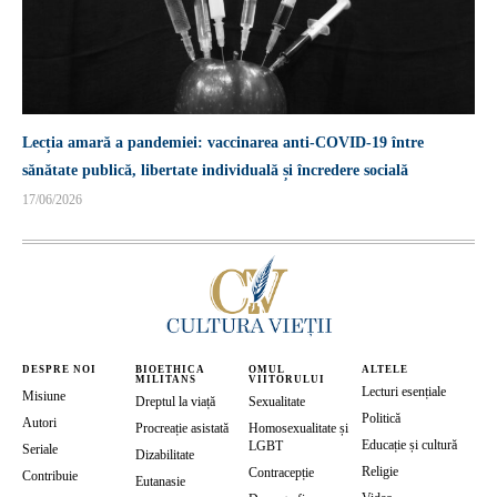
Lecția amară a pandemiei: vaccinarea anti-COVID-19 între
sănătate publică, libertate individuală și încredere socială
17/06/2026
DESPRE NOI
BIOETHICA
OMUL
ALTELE
MILITANS
VIITORULUI
Lecturi esențiale
Misiune
Dreptul la viață
Sexualitate
Politică
Autori
Procreație asistată
Homosexualitate și
Educație și cultură
LGBT
Seriale
Dizabilitate
Religie
Contracepție
Contribuie
Eutanasie