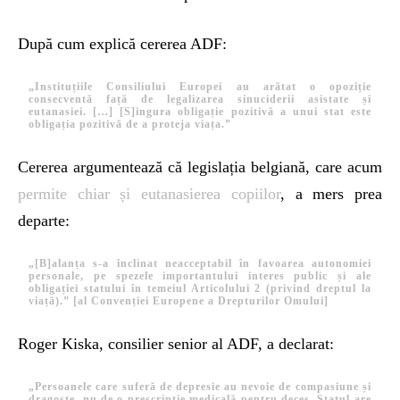
După cum explică cererea ADF:
„Instituțiile Consiliului Europei au arătat o opoziție
consecventă față de legalizarea sinuciderii asistate și
eutanasiei. […] [S]ingura obligație pozitivă a unui stat este
obligația pozitivă de a proteja viața.”
Cererea argumentează că legislația belgiană, care acum
permite chiar și eutanasierea copiilor
, a mers prea
departe:
„[B]alanța s-a înclinat neacceptabil în favoarea autonomiei
personale, pe spezele importantului interes public și ale
obligației statului în temeiul Articolului 2 (privind dreptul la
viață).” [al Convenției Europene a Drepturilor Omului]
Roger Kiska, consilier senior al ADF, a declarat:
„Persoanele care suferă de depresie au nevoie de compasiune și
dragoste, nu de o prescripție medicală pentru deces. Statul are