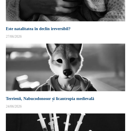
Este natalitatea în declin ireversibil?
27/06/2026
Terrienii, Nabucodonosor și licantropia medievală
24/06/2026