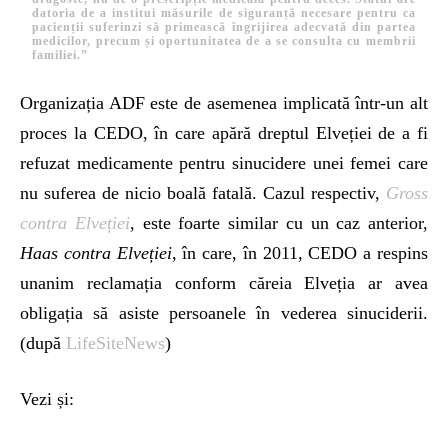
datoria de a institui măsurile de siguranță necesare pentru ca
pacienții suferinzi să primească îngrijirea adecvată din partea
medicilor, precum și oportunitatea de a se consulta cu membrii
familiei.”
Organizația ADF este de asemenea implicată într-un alt
proces la CEDO, în care apără dreptul Elveției de a fi
refuzat medicamente pentru sinucidere unei femei care
nu suferea de nicio boală fatală. Cazul respectiv,
Gross
contra Elveției
, este foarte similar cu un caz anterior,
Haas contra Elveției
, în care, în 2011, CEDO a respins
unanim reclamația conform căreia Elveția ar avea
obligația să asiste persoanele în vederea sinuciderii.
(după
LifeSiteNews
)
Vezi și: