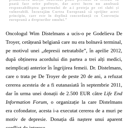
poată face orice poftește, dar acest lucru nu anulează
responsabilitatea guvernului de a-i proteja pe cei slabi și
vulnerabili. Încurajăm Curtea Europeană să sprijine acest
principiu, care este în deplină concordanță cu Convenția
europeană a drepturilor omului.”
Oncologul Wim Distelmans a ucis-o pe Godelieva De
Troyer, cetățeană belgiană care nu era bolnavă terminal,
pe motivul unei „depresii netratabile”, în aprilie 2012,
după obținerea acordului din partea a trei alți medici,
neimplicați anterior în îngrijirea femeii. Dr. Distelmans,
care o trata pe De Troyer de peste 20 de ani, a refuzat
cererea acesteia de a fi eutanasiată în septembrie 2011,
dar în urma unei donații de 2.500 EUR către
Life End
Information Forum
, o organizație la care Distelmans
era cofondator, acesta i-a executat cererea de a muri pe
motiv de depresie. Donația dă naștere unui aparent
conflict de interese.