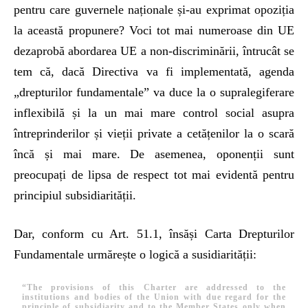
pentru care guvernele naționale și-au exprimat opoziția
la această propunere? Voci tot mai numeroase din UE
dezaprobă abordarea UE a non-discriminării, întrucât se
tem că, dacă Directiva va fi implementată, agenda
„drepturilor fundamentale” va duce la o supralegiferare
inflexibilă și la un mai mare control social asupra
întreprinderilor și vieții private a cetățenilor la o scară
încă și mai mare. De asemenea, oponenții sunt
preocupați de lipsa de respect tot mai evidentă pentru
principiul subsidiarității.
Dar, conform cu Art. 51.1, însăși Carta Drepturilor
Fundamentale urmărește o logică a susidiarității:
“The provisions of this Charter are addressed to the
institutions and bodies of the Union with due regard for the
principle of subsidiarity and to the Member States only when