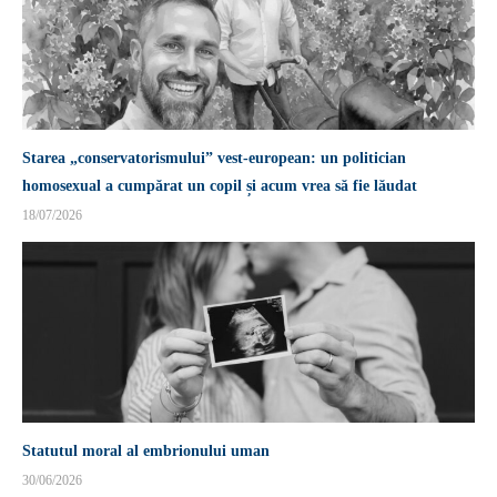
Starea „conservatorismului” vest-european: un politician
homosexual a cumpărat un copil și acum vrea să fie lăudat
18/07/2026
Statutul moral al embrionului uman
30/06/2026