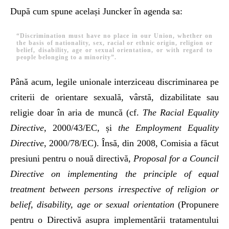
După cum spune același Juncker în agenda sa:
“Discrimination
must have no place in our Union, whether on
the basis of nationality, sex, racial or ethnic origin, religion or
belief, disability, age or sexual orientation, or with regard to
people belonging to a minority”.
Până acum, legile unionale interziceau discriminarea pe
criterii de orientare sexuală, vârstă, dizabilitate sau
religie doar în aria de muncă (cf.
The Racial Equality
Directive,
2000/43/EC, și
the Employment Equality
Directive
, 2000/78/EC). Însă, din 2008, Comisia a făcut
presiuni pentru o nouă directivă,
Proposal for a Council
Directive on implementing the principle of equal
treatment between persons irrespective of religion or
belief, disability, age or sexual orientation
(Propunere
pentru o Directivă asupra implementării tratamentului