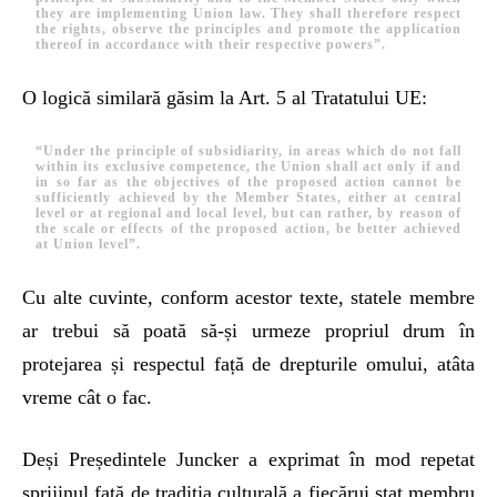
they are implementing Union law. They shall therefore respect
the rights, observe the principles and promote the application
thereof in accordance with their respective powers”.
O logică similară găsim la Art. 5 al Tratatului UE:
“Under the principle of subsidiarity, in areas which do not fall
within its exclusive competence, the Union shall act only if and
in so far as the objectives of the proposed action cannot be
sufficiently achieved by the Member States, either at central
level or at regional and local level, but can rather, by reason of
the scale or effects of the proposed action, be better achieved
at Union level”.
Cu alte cuvinte, conform acestor texte, statele membre
ar trebui să poată să-și urmeze propriul drum în
protejarea și respectul față de drepturile omului, atâta
vreme cât o fac.
Deși Președintele Juncker a exprimat în mod repetat
sprijinul față de tradiția culturală a fiecărui stat membru