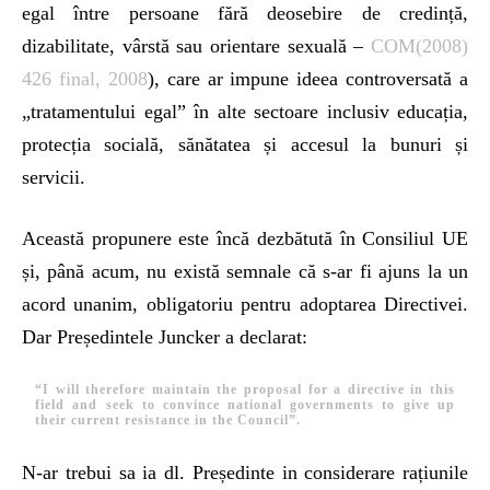
egal între persoane fără deosebire de credință,
dizabilitate, vârstă sau orientare sexuală –
COM(2008)
426 final, 2008
), care ar impune ideea controversată a
„tratamentului egal” în alte sectoare inclusiv educația,
protecția socială, sănătatea și accesul la bunuri și
servicii.
Această propunere este încă dezbătută în Consiliul UE
și, până acum, nu există semnale că s-ar fi ajuns la un
acord unanim, obligatoriu pentru adoptarea Directivei.
Dar Președintele Juncker a declarat:
“I will therefore maintain the proposal for a directive in this
field and seek to convince national governments to give up
their current resistance in the Council”.
N-ar trebui sa ia dl. Președinte in considerare rațiunile