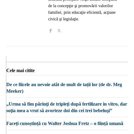
de la concepţie şi promovării valorilor
familiei, prin educaţie eficientă, acţiune
civică şi legislaţie.
Cele mai citite
De ce fiicele au nevoie atât de mult de tații lor (de dr. Meg
Meeker)
„Urma să fim părinţi de tripleţi după fertilizare in vitro, dar
soţia mea a vrut să avorteze doi din cei trei bebeluşi”
Faceți cunoștință cu Walter Joshua Fretz – o ființă umană