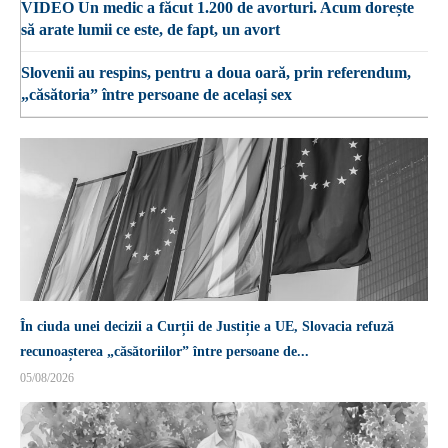
VIDEO Un medic a făcut 1.200 de avorturi. Acum dorește
să arate lumii ce este, de fapt, un avort
Slovenii au respins, pentru a doua oară, prin referendum,
„căsătoria” între persoane de același sex
În ciuda unei decizii a Curții de Justiție a UE, Slovacia refuză
recunoașterea „căsătoriilor” între persoane de...
05/08/2026