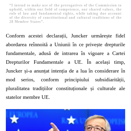
“I intend to make use of the prerogatives of the Commission to
uphold, within our field of competence, our shared values, the
rule of law and fundamental rights, while taking due account
of the diversity of constitutional and cultural traditions of the
28 Member States”.
Conform acestei declarații, Juncker urmărește fidel
abordarea reînnoită a Uniunii în ce privește drepturile
fundamentale, adusă de intrarea în vigoare a Cartei
Drepturilor Fundamentale a UE. În același timp,
Juncker și-a anunțat intenția de a lua în considerare în
mod serios, conform principiului subsidiarității,
pluralitatea tradițiilor constituționale și culturale ale
statelor membre UE.