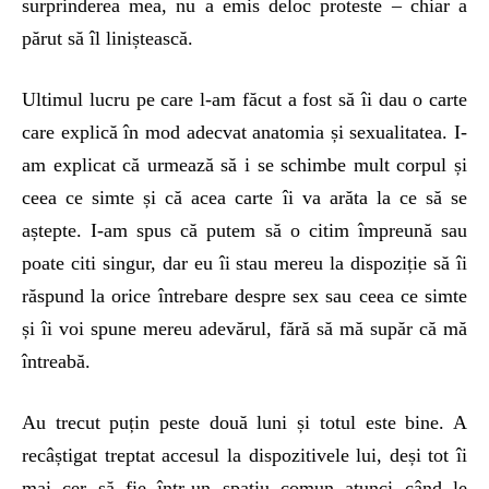
surprinderea mea, nu a emis deloc proteste – chiar a
părut să îl liniștească.
Ultimul lucru pe care l-am făcut a fost să îi dau o carte
care explică în mod adecvat anatomia și sexualitatea. I-
am explicat că urmează să i se schimbe mult corpul și
ceea ce simte și că acea carte îi va arăta la ce să se
aștepte. I-am spus că putem să o citim împreună sau
poate citi singur, dar eu îi stau mereu la dispoziție să îi
răspund la orice întrebare despre sex sau ceea ce simte
și îi voi spune mereu adevărul, fără să mă supăr că mă
întreabă.
Au trecut puțin peste două luni și totul este bine. A
recâștigat treptat accesul la dispozitivele lui, deși tot îi
mai cer să fie într-un spațiu comun atunci când le