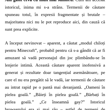
istoricul, inima mi s-a strâns. Termenii de căutare
spuneau totul, în expresii fragmentate și brutale –
majoritatea nici nu le pot reproduce aici, din cauză că
sunt prea explicite.
A început nevinovat – aparent, a căutat „modul chiloți
pentru Minecraft”, probabil pentru că s-a gândit că ar fi
amuzant să vadă personajul din joc plimbându-se în
lenjerie intimă. Această căutare aparent inofensivă a
generat și rezultate doar tangențial asemănătoare, pe
care el nu era pregătit să le vadă, iar termenii de căutare
au intrat rapid pe o pantă mai deranjantă. „Oameni în
pielea goală.” „Băieți în pielea goală.” „Bărbați în
pielea goală.” „Ce înseamnă gay?” Istoricul
browserului era și mai rău – astfel de termeni de