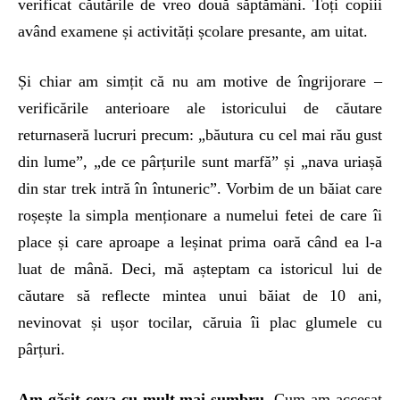
verificat căutările de vreo două săptămâni. Toți copiii
având examene și activități școlare presante, am uitat.
Și chiar am simțit că nu am motive de îngrijorare –
verificările anterioare ale istoricului de căutare
returnaseră lucruri precum: „băutura cu cel mai rău gust
din lume”, „de ce pârțurile sunt marfă” și „nava uriașă
din star trek intră în întuneric”. Vorbim de un băiat care
roșește la simpla menționare a numelui fetei de care îi
place și care aproape a leșinat prima oară când ea l-a
luat de mână. Deci, mă așteptam ca istoricul lui de
căutare să reflecte mintea unui băiat de 10 ani,
nevinovat și ușor tocilar, căruia îi plac glumele cu
pârțuri.
Am găsit ceva cu mult mai sumbru.
Cum am accesat