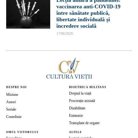
vaccinarea anti-COVID-19
între sănătate publică,
libertate individuală și
încredere socială
17/06/2026
DESPRE NOI
BIOETHICA MILITANS
Dreptul la viață
Misiune
Procreație asistată
Autori
Dizabilitate
Seriale
Eutanasie
Contribuie
Transplant de organe
OMUL VIITORULUI
ALTELE