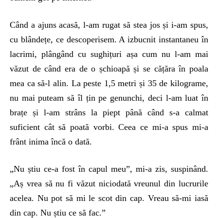
Când a ajuns acasă, l-am rugat să stea jos și i-am spus,
cu blândețe, ce descoperisem. A izbucnit instantaneu în
lacrimi, plângând cu sughițuri așa cum nu l-am mai
văzut de când era de o șchioapă și se cățăra în poala
mea ca să-l alin. La peste 1,5 metri și 35 de kilograme,
nu mai puteam să îl țin pe genunchi, deci l-am luat în
brațe și l-am strâns la piept până când s-a calmat
suficient cât să poată vorbi. Ceea ce mi-a spus mi-a
frânt inima încă o dată.
„Nu știu ce-a fost în capul meu”, mi-a zis, suspinând.
„Aș vrea să nu fi văzut niciodată vreunul din lucrurile
acelea. Nu pot să mi le scot din cap. Vreau să-mi iasă
din cap. Nu știu ce să fac.”