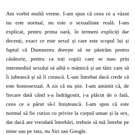
Am vorbit multă vreme. I-am spus că ceea ce a văzut
nu este normal, nu este o sexualitate reală. I-am
explicat, pentru prima oară, în termeni expliciți dar
decenți, exact ce este sexul și care este scopul lui și
faptul că Dumnezeu dorește să ne păstrăm pentru
căsătorie, pentru ca toți copiii care se nasc prin
intermediul sexului să aibă o mămică și un tătic care să
îi iubească și să îi crească. L-am întrebat dacă crede că
este homosexual. A zis că nu știe. I-am amintit că, de
fiecare dată când s-a îndrăgostit, i-a plăcut de o fată,
ceea ce a părut să-l liniștească. I-am spus că este
normal să fie curios cu privire la corpul uman și la sex,
dar dacă are vreodată întrebări, trebuie să mă întrebe pe
mine sau pe tata, nu Siri sau Google.