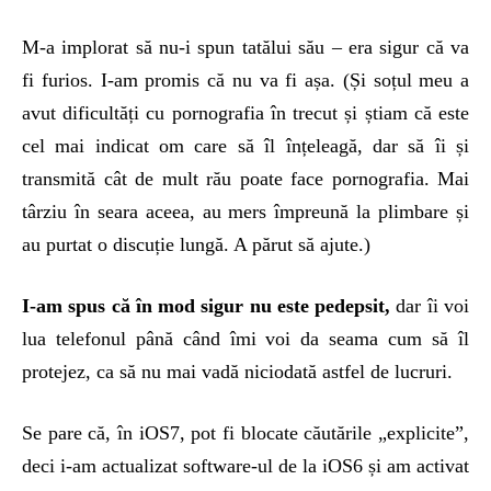
M-a implorat să nu-i spun tatălui său – era sigur că va
fi furios. I-am promis că nu va fi așa. (Și soțul meu a
avut dificultăți cu pornografia în trecut și știam că este
cel mai indicat om care să îl înțeleagă, dar să îi și
transmită cât de mult rău poate face pornografia. Mai
târziu în seara aceea, au mers împreună la plimbare și
au purtat o discuție lungă. A părut să ajute.)
I-am spus că în mod sigur nu este pedepsit,
dar îi voi
lua telefonul până când îmi voi da seama cum să îl
protejez, ca să nu mai vadă niciodată astfel de lucruri.
Se pare că, în iOS7, pot fi blocate căutările „explicite”,
deci i-am actualizat software-ul de la iOS6 și am activat