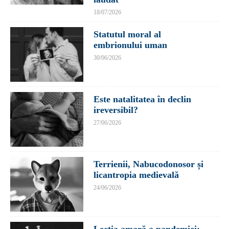
18/07/2026
Statutul moral al
embrionului uman
30/06/2026
Este natalitatea în declin
ireversibil?
27/06/2026
Terrienii, Nabucodonosor și
licantropia medievală
24/06/2026
Lecția amară a pandemiei: