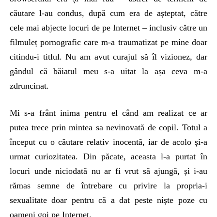
căutare l-au condus, după cum era de așteptat, către
cele mai abjecte locuri de pe Internet – inclusiv către un
filmuleț pornografic care m-a traumatizat pe mine doar
citindu-i titlul. Nu am avut curajul să îl vizionez, dar
gândul că băiatul meu s-a uitat la așa ceva m-a
zdruncinat.
Mi s-a frânt inima pentru el când am realizat ce ar
putea trece prin mintea sa nevinovată de copil. Totul a
început cu o căutare relativ inocentă, iar de acolo și-a
urmat curiozitatea. Din păcate, aceasta l-a purtat în
locuri unde niciodată nu ar fi vrut să ajungă, și i-au
rămas semne de întrebare cu privire la propria-i
sexualitate doar pentru că a dat peste niște poze cu
oameni goi pe Internet.