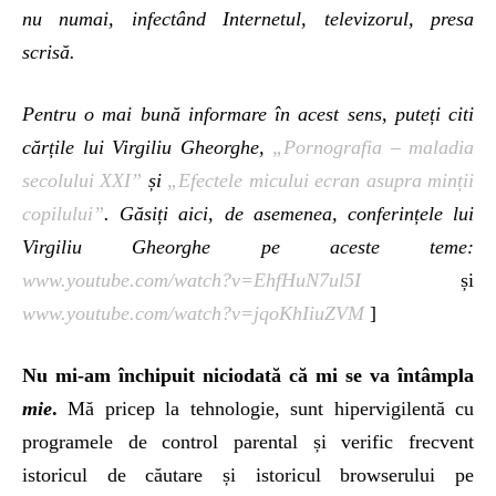
nu numai, infectând Internetul, televizorul, presa
scrisă.
Pentru o mai bună informare în acest sens, puteți citi
cărțile lui Virgiliu Gheorghe,
„Pornografia – maladia
secolului XXI”
și
„Efectele micului ecran asupra minții
copilului”
. Găsiți aici, de asemenea, conferințele lui
Virgiliu Gheorghe pe aceste teme:
www.youtube.com/watch?v=EhfHuN7ul5I
și
www.youtube.com/watch?v=jqoKhIiuZVM
]
Nu mi-am închipuit niciodată că mi se va întâmpla
mie
.
Mă pricep la tehnologie, sunt hipervigilentă cu
programele de control parental și verific frecvent
istoricul de căutare și istoricul browserului pe