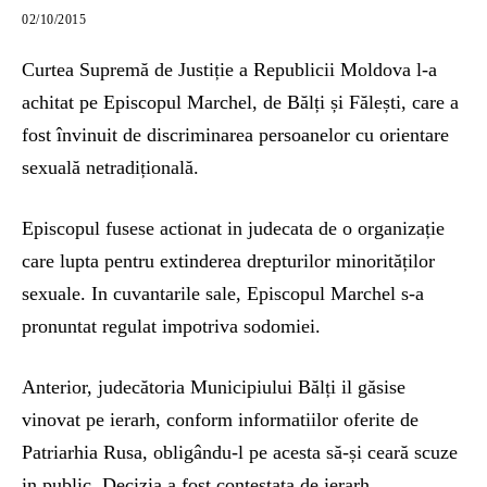
02/10/2015
Curtea Supremă de Justiție a Republicii Moldova l-a
achitat pe Episcopul Marchel, de Bălți și Fălești, care a
fost învinuit de discriminarea persoanelor cu orientare
sexuală netradițională.
Episcopul fusese actionat in judecata de o organizație
care lupta pentru extinderea drepturilor minorităților
sexuale. In cuvantarile sale, Episcopul Marchel s-a
pronuntat regulat impotriva sodomiei.
Anterior, judecătoria Municipiului Bălți il găsise
vinovat pe ierarh, conform informatiilor oferite de
Patriarhia Rusa, obligându-l pe acesta să-și ceară scuze
in public. Decizia a fost contestata de ierarh.