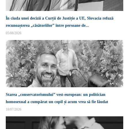
În ciuda unei decizii a Curții de Justiție a UE, Slovacia refuză
recunoașterea „căsătoriilor” între persoane de...
05/08/2026
Starea „conservatorismului” vest-european: un politician
homosexual a cumpărat un copil și acum vrea să fie lăudat
18/07/2026