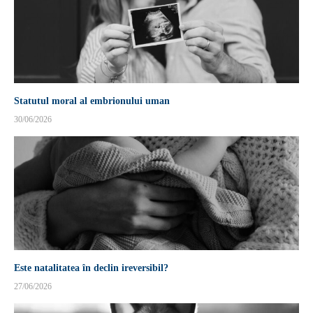
Statutul moral al embrionului uman
30/06/2026
Este natalitatea în declin ireversibil?
27/06/2026