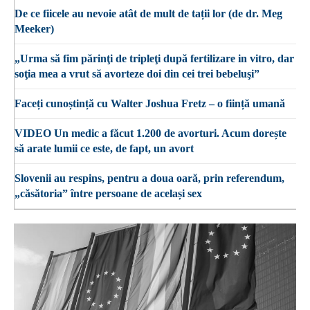
De ce fiicele au nevoie atât de mult de tații lor (de dr. Meg
Meeker)
„Urma să fim părinţi de tripleţi după fertilizare in vitro, dar
soţia mea a vrut să avorteze doi din cei trei bebeluşi”
Faceți cunoștință cu Walter Joshua Fretz – o ființă umană
VIDEO Un medic a făcut 1.200 de avorturi. Acum dorește
să arate lumii ce este, de fapt, un avort
Slovenii au respins, pentru a doua oară, prin referendum,
„căsătoria” între persoane de același sex