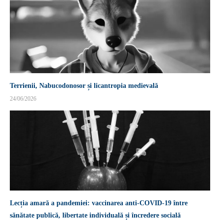
Terrienii, Nabucodonosor și licantropia medievală
24/06/2026
Lecția amară a pandemiei: vaccinarea anti-COVID-19 între
sănătate publică, libertate individuală și încredere socială