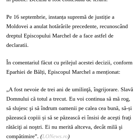
Pe 16 septembrie, instanța supremă de justiție a
Moldovei a anulat hotărârile precedente, recunoscând
dreptul Episcopului Marchel de a face astfel de
declaratii.
În comentariul făcut cu prilejul acestei decizii, conform
Eparhiei de Bălți, Episcopul Marchel a menționat:
„A fost nevoie de trei ani de umilinţă, îngrijorare. Slavă
Domnului că totul a trecut. Eu voi continua să mă rog,
să slujesc şi să îndrum oamenii pe calea cea bună, să-și
păzească copiii și să se păzească ei însisi de aceşti fraţi
rătăciţi ai noştri. Ei nu merită altceva, decât milă şi
compătimire”.
(
LONews.ro
)