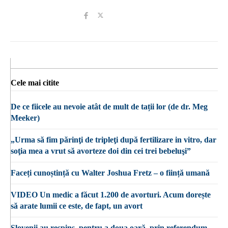
Cele mai citite
De ce fiicele au nevoie atât de mult de tații lor (de dr. Meg
Meeker)
„Urma să fim părinţi de tripleţi după fertilizare in vitro, dar
soţia mea a vrut să avorteze doi din cei trei bebeluşi”
Faceți cunoștință cu Walter Joshua Fretz – o ființă umană
VIDEO Un medic a făcut 1.200 de avorturi. Acum dorește
să arate lumii ce este, de fapt, un avort
Slovenii au respins, pentru a doua oară, prin referendum,