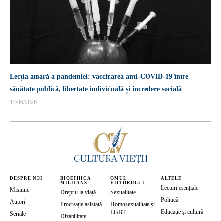
Lecția amară a pandemiei: vaccinarea anti-COVID-19 între
sănătate publică, libertate individuală și încredere socială
17/06/2026
DESPRE NOI
BIOETHICA
OMUL
ALTELE
MILITANS
VIITORULUI
Lecturi esențiale
Misiune
Dreptul la viață
Sexualitate
Politică
Autori
Procreație asistată
Homosexualitate și
Educație și cultură
LGBT
Seriale
Dizabilitate