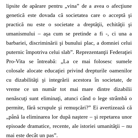
lipsite de apărare pentru „vina” de a avea o afecţiune
genetică este dovada că societatea care o acceptă şi
practică nu este o societate a dreptăţii, echităţii şi
umanismului – aşa cum se pretinde a fi -, ci una a
barbariei, discriminării şi bunului plac, a domniei celui
puternic împotriva celui slab”. Reprezentanţii Federaţiei
Pro-Vita se întreabă: „La ce mai folosesc sumele
colosale alocate educaţiei privind drepturile oamenilor
cu dizabilităţi şi integrării acestora în societate, de
vreme ce un număr tot mai mare dintre dizabilii
nenăscuţi sunt eliminaţi, atunci când o lege strâmbă o
permite, fără scrupule şi remuşcări?” Ei avertizează că
„până la eliminarea lor după naştere – şi repetarea unor
episoade dramatice, recente, ale istoriei umanităţii – nu
mai este decât un pas”.