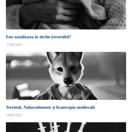
Este natalitatea în declin ireversibil?
27/06/2026
Terrienii, Nabucodonosor și licantropia medievală
24/06/2026