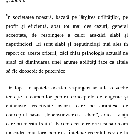
„Lumina”
În societatea noastră, bazată pe lărgirea utilităţilor, pe
profit şi eficienţă, apar tot mai des cazuri, general
acceptate, de respingere a celor aşa-zişi slabi şi
neputincioşi. Ei sunt slabi şi neputincioşi mai ales în
raport cu aceste criterii, căci chiar psihologia actuală ne
arată că diminuarea unei anume abilităţi face ca altele
să fie deosebit de puternice.
De fapt, în spatele acestei respingeri se află o veche
tentaţie a oamenilor pentru conceptele de eugenie şi
eutanasie, reactivate astăzi, care ne amintesc de
conceptul nazist „lebensunwertes Leben”, adică „viaţă
care nu merită trăită”. Facem aceste referiri ca să creăm
un cadru mai larg pentru a înţelege recentul caz de la