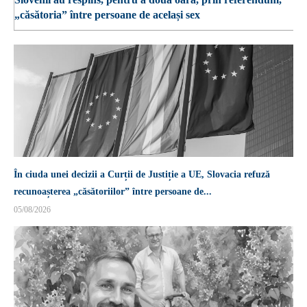
„căsătoria” între persoane de același sex
În ciuda unei decizii a Curții de Justiție a UE, Slovacia refuză
recunoașterea „căsătoriilor” între persoane de...
05/08/2026