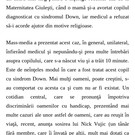
Maternitatea Giuleşti, când o mamă şi-a avortat copilul
diagnosticat cu sindromul Down, iar medicul a refuzat
să-i acorde ajutor din motive religioase.
Mass-media a prezentat acest caz, în general, unilateral,
înfierând medicul şi nepunându-şi prea multe întrebări
asupra copilului, care s-a născut viu şi a trăit 10 minute.
Este de neînţeles modul în care a fost tratat acest copil
cu sindrom Down. Mai mulţi oameni, poate creştini, s-
au comportat cu acesta ca şi cum nu ar fi existat. Un
cotidian central, care se pronunţă împotriva
discriminării oamenilor cu handicap, prezentând mai
multe cazuri ale unor astfel de oameni, care au reuşit în
viaţă, recent, anunţa sosirea lui Nick Vujic (un tânăr
fără membre, care îi învaţă pe alţii, mult mai dotaţi ca