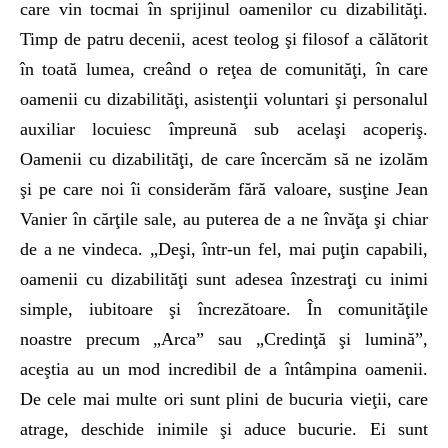
care vin tocmai în sprijinul oamenilor cu dizabilităţi.
Timp de patru decenii, acest teolog şi filosof a călătorit
în toată lumea, creând o reţea de comunităţi, în care
oamenii cu dizabilităţi, asistenţii voluntari şi personalul
auxiliar locuiesc împreună sub acelaşi acoperiş.
Oamenii cu dizabilităţi, de care încercăm să ne izolăm
şi pe care noi îi considerăm fără valoare, susţine Jean
Vanier în cărţile sale, au puterea de a ne învăţa şi chiar
de a ne vindeca. „Deşi, într-un fel, mai puţin capabili,
oamenii cu dizabilităţi sunt adesea înzestraţi cu inimi
simple, iubitoare şi încrezătoare. În comunităţile
noastre precum „Arca” sau „Credinţă şi lumină”,
aceştia au un mod incredibil de a întâmpina oamenii.
De cele mai multe ori sunt plini de bucuria vieţii, care
atrage, deschide inimile şi aduce bucurie. Ei sunt