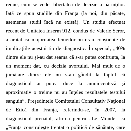
reduc, cum se vede, libertatea de decizie a părinţilor.
Iată ce spun studiile din Franţa (la noi, din păcate,
asemenea studii încă nu există). Un studiu efectuat
recent de Unitatea Inserm 912, condus de Valerie Seror,
a arătat că majoritatea femeilor nu erau conştiente de
implicaţiile acestui tip de diagnostic. În special, „40%
dintre ele nu şi-au dat seama că s-ar putea confrunta, la
un moment dat, cu decizia avortului. Mai mult de o
jumătate dintre ele nu s-au gândit la faptul că
diagnosticul ar putea duce la amniocenteză şi
aproximativ o treime nu au înţeles rezultatele testului
sanguin”. Preşedintele Comitetului Consultativ Naţional
de Etică din Franţa, referindu-se, în 2007, la
diagnosticul prenatal, afirma pentru „Le Monde” că
„Franţa construieşte treptat o politică de sănătate, care