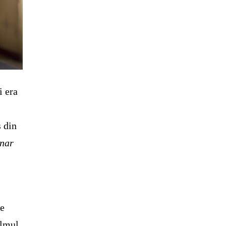
i era
 din
enar
re
ilmul,