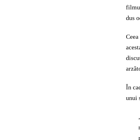
filmu
dus o
Ceea 
acest
discu
arzăt
În ca
unui 