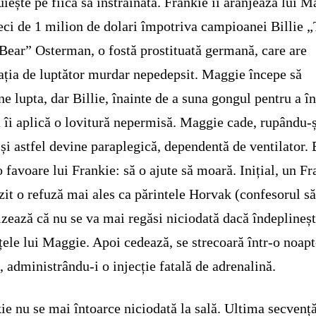
uiește pe fiica sa înstrăinată. Frankie îi aranjează lui 
ci de 1 milion de dolari împotriva campioanei Billie 
Bear” Osterman, o fostă prostituată germană, care are
ația de luptător murdar nepedepsit. Maggie începe să
e lupta, dar Billie, înainte de a suna gongul pentru a î
 îi aplică o lovitură nepermisă. Maggie cade, rupându-ș
 și astfel devine paraplegică, dependentă de ventilator. 
o favoare lui Frankie: să o ajute să moară. Inițial, un F
zit o refuză mai ales ca părintele Horvak (confesorul său
izează că nu se va mai regăsi niciodată dacă îndeplineș
țele lui Maggie. Apoi cedează, se strecoară într-o noapt
l, administrându-i o injecție fatală de adrenalină.
ie nu se mai întoarce niciodată la sală. Ultima secvenț