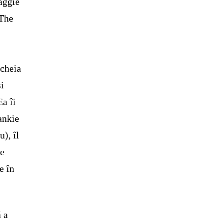
Maggie
„The
ncheia
i
Ea îi
rankie
), îl
te
e în
ă a