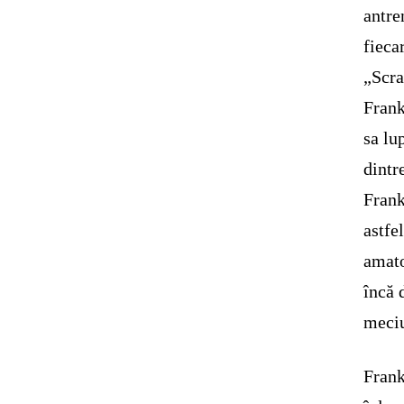
antre
fieca
„Scra
Frank
sa lu
dintr
Frank
astfe
amato
încă 
meciu
Frank