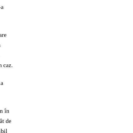
-a
are
n
i
n caz.
ia
m în
ât de
ibil