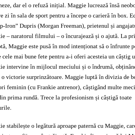
neze, dar el o refuză inițial. Maggie lucrează însă neobo
re zi în sala de sport pentru a începe o carieră în box. E
p-Iron” Dupris (Morgan Freeman), prietenul și angajatu
ie – naratorul filmului – o încurajează și o ajută. La p
ptă, Maggie este pusă în mod intenționat să o înfrunte 
e cele mai bune fete pentru a-i oferi acesteia un câștig u
ie intervine în mijlocul meciului și o îndrumă, obținân
l o victorie surprinzătoare. Maggie luptă în divizia de 
ri feminin (cu Frankie antrenor), câștigând multe meci
din prima rundă. Trece la profesionism și câștigă toate
rile.
ie stabilește o legătură aproape paternă cu Maggie, car