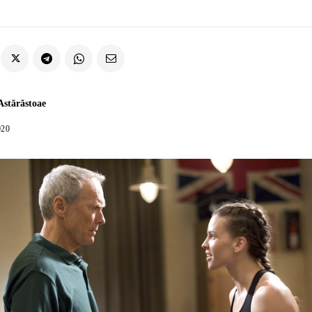
 Astărăstoae
020