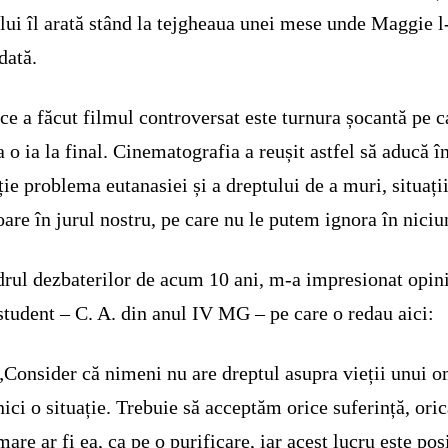
lui îl arată stând la tejgheaua unei mese unde Maggie l
dată.
ce a făcut filmul controversat este turnura șocantă pe c
a o ia la final. Cinematografia a reușit astfel să aducă î
ție problema eutanasiei și a dreptului de a muri, situați
oare în jurul nostru, pe care nu le putem ignora în niciu
drul dezbaterilor de acum 10 ani, m-a impresionat opin
student – C. A. din anul IV MG – pe care o redau aici:
„Consider că nimeni nu are dreptul asupra vieții unui o
nici o situație. Trebuie să acceptăm orice suferință, oric
mare ar fi ea, ca pe o purificare, iar acest lucru este pos