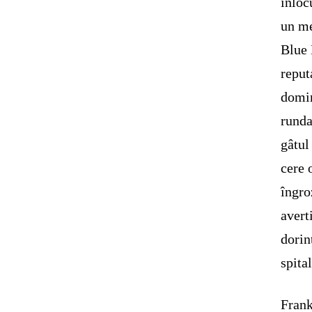
înloc
un me
Blue 
reput
domin
runda
gâtul
cere 
îngro
avert
dorin
spita
Frank