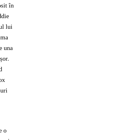
sit în
ddie
l lui
rima
pe una
șor.
d
box
uri
e o