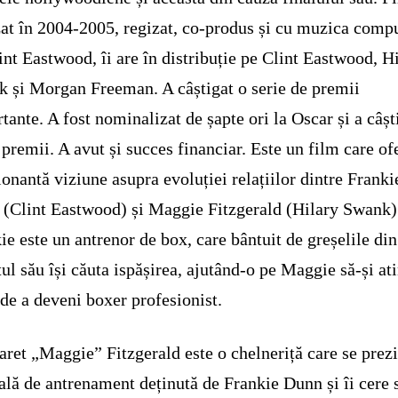
zat în 2004-2005, regizat, co-produs și cu muzica comp
int Eastwood, îi are în distribuție pe Clint Eastwood, H
 și Morgan Freeman. A câștigat o serie de premii
tante. A fost nominalizat de șapte ori la Oscar și a câșt
 premii. A avut și succes financiar. Este un film care of
onantă viziune asupra evoluției relațiilor dintre Franki
(Clint Eastwood) și Maggie Fitzgerald (Hilary Swank)
ie este un antrenor de box, care bântuit de greșelile din
tul său își căuta ispășirea, ajutând-o pe Maggie să-și at
 de a deveni boxer profesionist.
ret „Maggie” Fitzgerald este o chelneriță care se prez
sală de antrenament deținută de Frankie Dunn și îi cere 