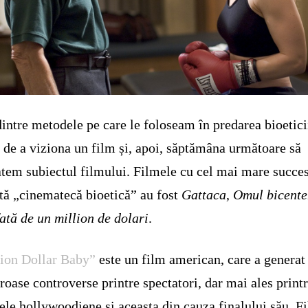
intre metodele pe care le foloseam în predarea bioetici
 de a viziona un film și, apoi, săptămâna următoare să
tem subiectul filmului. Filmele cu cel mai mare succes
tă „cinematecă bioetică” au fost
Gattaca
,
Omul bicent
ată de un million de dolari
.
ion Dollar Baby”
este un film american, care a generat
oase controverse printre spectatori, dar mai ales print
ele hollywoodiene și aceasta din cauza finalului său. F