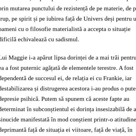
prin mutarea punctului de rezistență de pe materie, de 
trup, pe spirit și pe iubirea față de Univers deși pentru 
oameni cu o filosofie materialistă a accepta o situație
dificilă echivalează cu sadismul.
Lui Maggie i-a apărut lipsa dorinței de a mai trăi pentr
ea a fost puternic agățată de elementele terestre. A fost
dependentă de succesul ei, de relația ei cu Frankie, iar
destabilizarea și distrugerea acestora i-au produs o put
depresie psihică. Putem să spunem că aceste fapte au
determinat în subconștientul ei dorința insesizabilă de a
sinucide manifestată în mod conștient printr-o atitudin
deprimantă față de situația ei viitoare, față de viață, în