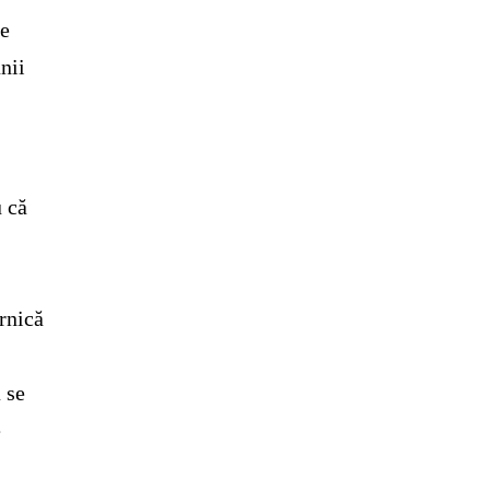
pe
unii
u că
ernică
 se
e