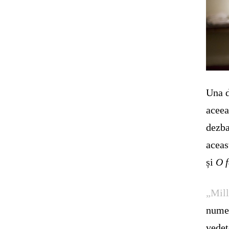
Una d
aceea
dezba
aceas
și
O f
„Mill
numer
vedet