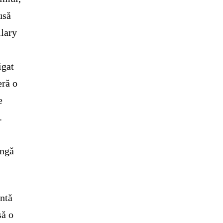
usă
ilary
igat
eră o
e
.
ingă
intă
să o