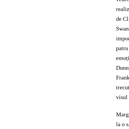
reali
de Cl
Swank
impor
patru
emoți
Dunn 
Frank
trecu
visul
Marga
la o 