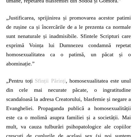
umane, repetarea blasfemiei din Sodoa și Gomora.”
„Justificarea, sprijinirea și promovarea acestor patimi
de rușine ca și încercările de a le prezenta ca normale
sunt nenaturale și inadmisibile. Sfintele Scripturi care
exprimă Voința lui Dumnezeu condamnă repetat
homosexualitatea ca o patimă, un păcat și o
abominație.”
„Pentru toți
Sfinții Părinți
, homosexualitatea este unul
din cele mai necurate păcate, o ingratitudine
scandaloasă la adresa Creatorului, blasfemie și negare a
Evangheliei. Propaganda publică a homosexualității
este ca o molimă asupra familiei și a societății. Mai
mult, va cauza tulburări psihopatologice ale copiilor
crescuți de cuplurile de același sex (și noi suntem