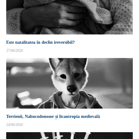
Este natalitatea în declin ireversibil?
27/06/2026
Terrienii, Nabucodonosor și licantropia medievală
24/06/2026