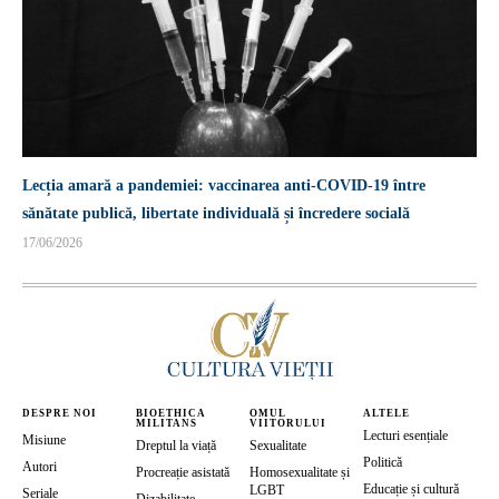
Lecția amară a pandemiei: vaccinarea anti-COVID-19 între
sănătate publică, libertate individuală și încredere socială
17/06/2026
DESPRE NOI
BIOETHICA
OMUL
ALTELE
MILITANS
VIITORULUI
Lecturi esențiale
Misiune
Dreptul la viață
Sexualitate
Politică
Autori
Procreație asistată
Homosexualitate și
Educație și cultură
LGBT
Seriale