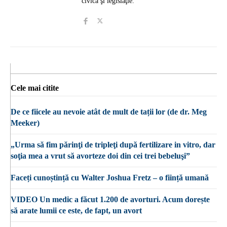
civică şi legislaţie.
Cele mai citite
De ce fiicele au nevoie atât de mult de tații lor (de dr. Meg
Meeker)
„Urma să fim părinţi de tripleţi după fertilizare in vitro, dar
soţia mea a vrut să avorteze doi din cei trei bebeluşi”
Faceți cunoștință cu Walter Joshua Fretz – o ființă umană
VIDEO Un medic a făcut 1.200 de avorturi. Acum dorește
să arate lumii ce este, de fapt, un avort