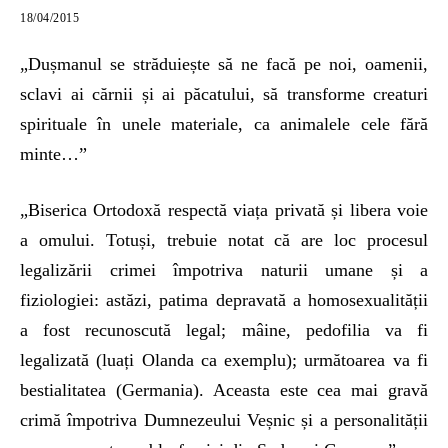
18/04/2015
„Dușmanul se străduiește să ne facă pe noi, oamenii,
sclavi ai cărnii și ai păcatului, să transforme creaturi
spirituale în unele materiale, ca animalele cele fără
minte…”
„Biserica Ortodoxă respectă viața privată și libera voie
a omului. Totuși, trebuie notat că are loc procesul
legalizării crimei împotriva naturii umane și a
fiziologiei: astăzi, patima depravată a homosexualității
a fost recunoscută legal; mâine, pedofilia va fi
legalizată (luați Olanda ca exemplu); următoarea va fi
bestialitatea (Germania). Aceasta este cea mai gravă
crimă împotriva Dumnezeului Veșnic și a personalității