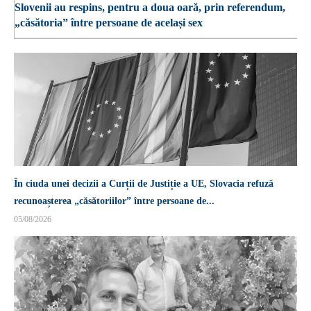
Slovenii au respins, pentru a doua oară, prin referendum,
„căsătoria” între persoane de același sex
În ciuda unei decizii a Curții de Justiție a UE, Slovacia refuză
recunoașterea „căsătoriilor” între persoane de...
05/08/2026