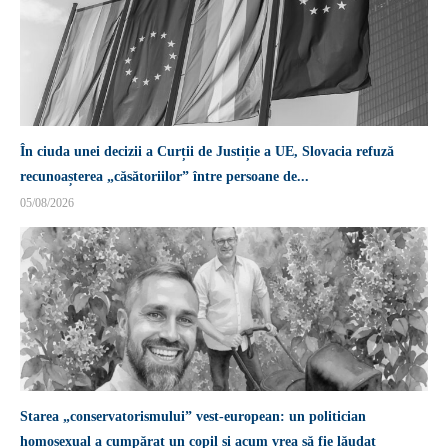
În ciuda unei decizii a Curții de Justiție a UE, Slovacia refuză
recunoașterea „căsătoriilor” între persoane de...
05/08/2026
Starea „conservatorismului” vest-european: un politician
homosexual a cumpărat un copil și acum vrea să fie lăudat