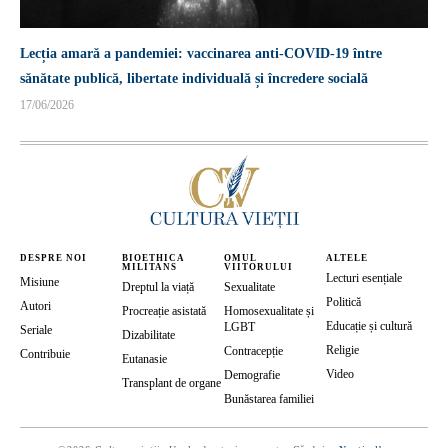
Lecția amară a pandemiei: vaccinarea anti-COVID-19 între
sănătate publică, libertate individuală și încredere socială
17/06/2026
DESPRE NOI
BIOETHICA
OMUL
ALTELE
MILITANS
VIITORULUI
Lecturi esențiale
Misiune
Dreptul la viață
Sexualitate
Politică
Autori
Procreație asistată
Homosexualitate și
Educație și cultură
LGBT
Seriale
Dizabilitate
Religie
Contracepție
Contribuie
Eutanasie
Video
Demografie
Transplant de organe
Bunăstarea familiei