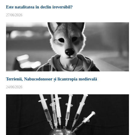
Este natalitatea în declin ireversibil?
27/06/2026
Terrienii, Nabucodonosor și licantropia medievală
24/06/2026