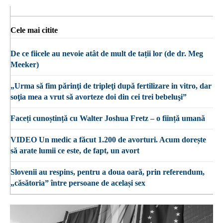
Cele mai citite
De ce fiicele au nevoie atât de mult de tații lor (de dr. Meg
Meeker)
„Urma să fim părinţi de tripleţi după fertilizare in vitro, dar
soţia mea a vrut să avorteze doi din cei trei bebeluşi”
Faceți cunoștință cu Walter Joshua Fretz – o ființă umană
VIDEO Un medic a făcut 1.200 de avorturi. Acum dorește
să arate lumii ce este, de fapt, un avort
Slovenii au respins, pentru a doua oară, prin referendum,
„căsătoria” între persoane de același sex