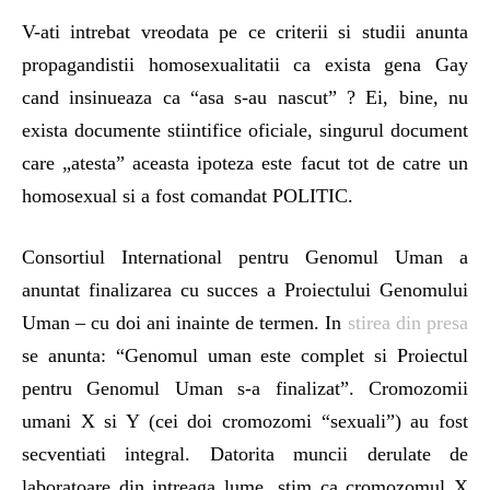
V-ati intrebat vreodata pe ce criterii si studii anunta
propagandistii homosexualitatii ca exista gena Gay
cand insinueaza ca “asa s-au nascut” ? Ei, bine, nu
exista documente stiintifice oficiale, singurul document
care „atesta” aceasta ipoteza este facut tot de catre un
homosexual si a fost comandat POLITIC.
Consortiul International pentru Genomul Uman a
anuntat finalizarea cu succes a Proiectului Genomului
Uman – cu doi ani inainte de termen. In
stirea din presa
se anunta: “Genomul uman este complet si Proiectul
pentru Genomul Uman s-a finalizat”. Cromozomii
umani X si Y (cei doi cromozomi “sexuali”) au fost
secventiati integral. Datorita muncii derulate de
laboratoare din intreaga lume, stim ca cromozomul X