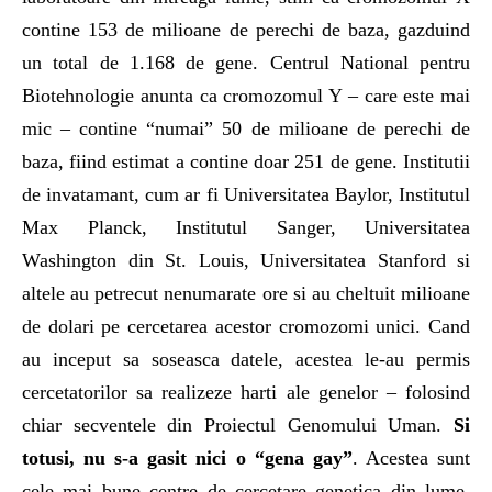
contine 153 de milioane de perechi de baza, gazduind
un total de 1.168 de gene. Centrul National pentru
Biotehnologie anunta ca cromozomul Y – care este mai
mic – contine “numai” 50 de milioane de perechi de
baza, fiind estimat a contine doar 251 de gene. Institutii
de invatamant, cum ar fi Universitatea Baylor, Institutul
Max Planck, Institutul Sanger, Universitatea
Washington din St. Louis, Universitatea Stanford si
altele au petrecut nenumarate ore si au cheltuit milioane
de dolari pe cercetarea acestor cromozomi unici. Cand
au inceput sa soseasca datele, acestea le-au permis
cercetatorilor sa realizeze harti ale genelor – folosind
chiar secventele din Proiectul Genomului Uman.
Si
totusi, nu s-a gasit nici o “gena gay”
. Acestea sunt
cele mai bune centre de cercetare genetica din lume,