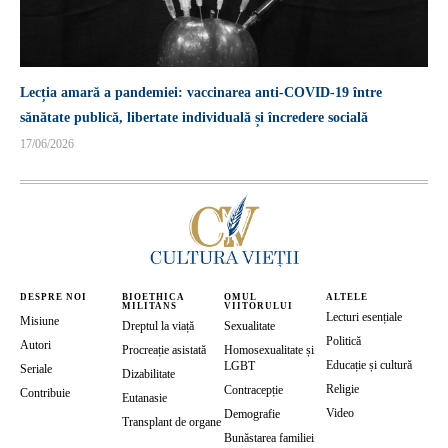
Lecția amară a pandemiei: vaccinarea anti-COVID-19 între
sănătate publică, libertate individuală și încredere socială
17/06/2026
DESPRE NOI
BIOETHICA
OMUL
ALTELE
MILITANS
VIITORULUI
Lecturi esențiale
Misiune
Dreptul la viață
Sexualitate
Politică
Autori
Procreație asistată
Homosexualitate și
Educație și cultură
LGBT
Seriale
Dizabilitate
Religie
Contracepție
Contribuie
Eutanasie
Video
Demografie
Transplant de organe
Bunăstarea familiei