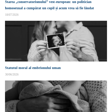
Starea „conservatorismului” vest-european: un politician
homosexual a cumpărat un copil și acum vrea să fie lăudat
18/07/2026
Statutul moral al embrionului uman
30/06/2026