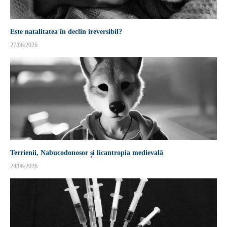
Este natalitatea în declin ireversibil?
27/06/2026
Terrienii, Nabucodonosor și licantropia medievală
24/06/2026