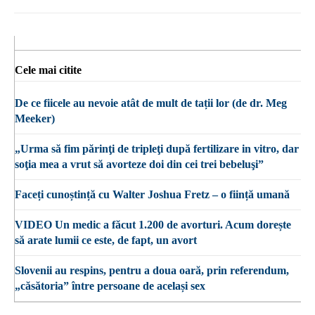
Cele mai citite
De ce fiicele au nevoie atât de mult de tații lor (de dr. Meg
Meeker)
„Urma să fim părinţi de tripleţi după fertilizare in vitro, dar
soţia mea a vrut să avorteze doi din cei trei bebeluşi”
Faceți cunoștință cu Walter Joshua Fretz – o ființă umană
VIDEO Un medic a făcut 1.200 de avorturi. Acum dorește
să arate lumii ce este, de fapt, un avort
Slovenii au respins, pentru a doua oară, prin referendum,
„căsătoria” între persoane de același sex