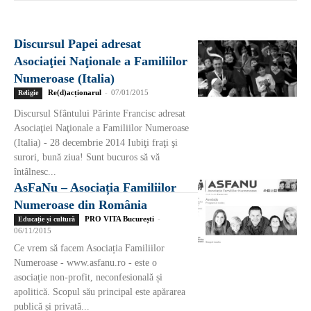
Discursul Papei adresat
Asociaţiei Naţionale a Familiilor
Numeroase (Italia)
Re(d)acționarul
-
07/01/2015
Religie
Discursul Sfântului Părinte Francisc adresat
Asociaţiei Naţionale a Familiilor Numeroase
(Italia) - 28 decembrie 2014 Iubiţi fraţi şi
surori, bună ziua! Sunt bucuros să vă
întâlnesc...
AsFaNu – Asociația Familiilor
Numeroase din România
PRO VITA București
-
Educație și cultură
06/11/2015
Ce vrem să facem Asociația Familiilor
Numeroase - www.asfanu.ro - este o
asociație non-profit, neconfesională și
apolitică. Scopul său principal este apărarea
publică și privată...