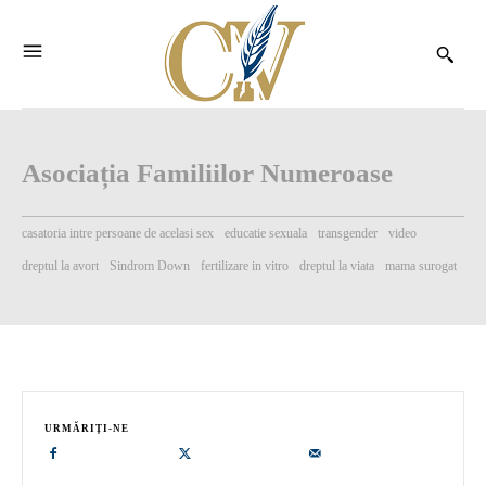
Asociația Familiilor Numeroase
casatoria intre persoane de acelasi sex
educatie sexuala
transgender
video
dreptul la avort
Sindrom Down
fertilizare in vitro
dreptul la viata
mama surogat
URMĂRIȚI-NE