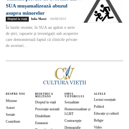
SUA mușamalizează abuzul
asupra minorelor
Iulia Matei
-
04/08/2014
Dreptul la viață
În lunile recente, în SUA au apărut o serie
de știri, rapoarte și investigații sub acoperire
care demonstrează faptul că clinicile private
de avorturi...
DESPRE NOI
BIOETHICA
OMUL
ALTELE
MILITANS
VIITORULUI
Lecturi esențiale
Misiune
Dreptul la viață
Sexualitate
Politică
Autori
Procreație asistată
Homosexualitate și
Educație și cultură
LGBT
Seriale
Dizabilitate
Religie
Contracepție
Contribuie
Eutanasie
Video
Demografie