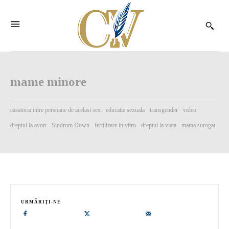
mame minore
casatoria intre persoane de acelasi sex
educatie sexuala
transgender
video
dreptul la avort
Sindrom Down
fertilizare in vitro
dreptul la viata
mama surogat
URMĂRIȚI-NE