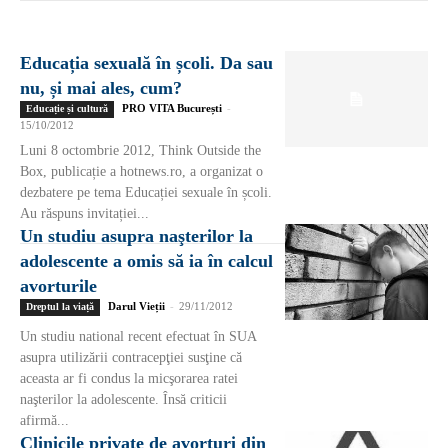
Educația sexuală în școli. Da sau
nu, și mai ales, cum?
PRO VITA București
-
Educație și cultură
15/10/2012
Luni 8 octombrie 2012, Think Outside the
Box, publicație a hotnews.ro, a organizat o
dezbatere pe tema Educației sexuale în școli.
Au răspuns invitației...
Un studiu asupra naşterilor la
adolescente a omis să ia în calcul
avorturile
Darul Vieții
-
29/11/2012
Dreptul la viață
Un studiu national recent efectuat în SUA
asupra utilizării contracepţiei susţine că
aceasta ar fi condus la micşorarea ratei
naşterilor la adolescente. Însă criticii
afirmă...
Clinicile private de avorturi din