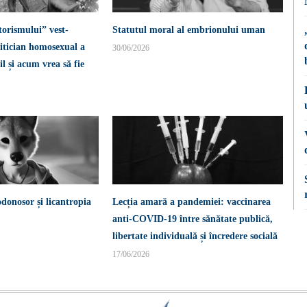
torismului” vest-
Statutul moral al embrionului uman
itician homosexual a
30/06/2026
l și acum vrea să fie
donosor și licantropia
Lecția amară a pandemiei: vaccinarea
anti-COVID-19 între sănătate publică,
libertate individuală și încredere socială
17/06/2026