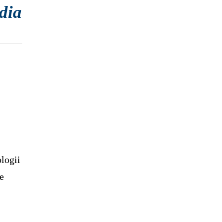
dia
ologii
de