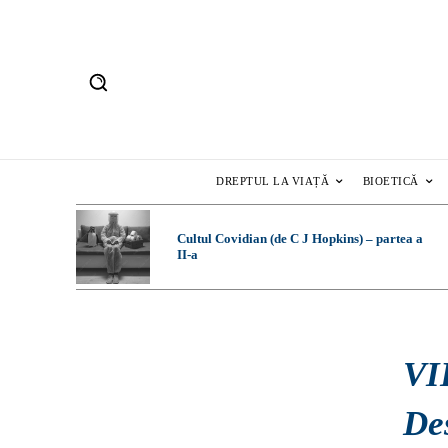
DREPTUL LA VIAȚĂ
BIOETICĂ
Cultul Covidian (de C J Hopkins) – partea a
II-a
VI
De