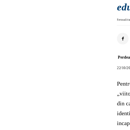
ed
Sexualit
Perde
22/10/2
Pentr
„viit
din c
ident
incap