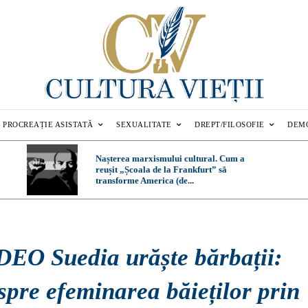
PROCREAȚIE ASISTATĂ
SEXUALITATE
DREPT/FILOSOFIE
DEM
Nașterea marxismului cultural. Cum a
reușit „Școala de la Frankfurt” să
transforme America (de...
DEO Suedia urăște bărbații:
spre efeminarea băieților prin