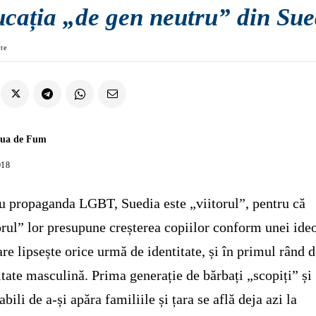
ucația „de gen neutru” din Sue
ate
aua de Fum
018
u propaganda LGBT, Suedia este „viitorul”, pentru că
orul” lor presupune creșterea copiilor conform unei ide
are lipsește orice urmă de identitate, și în primul rând 
itate masculină. Prima generație de bărbați „scopiți” și
abili de a-și apăra familiile și țara se află deja azi la