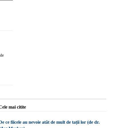
 de
Cele mai citite
De ce fiicele au nevoie atât de mult de tații lor (de dr.