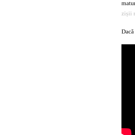
matur
zișii
Dacă 