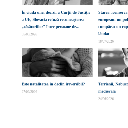
În ciuda unei decizii a Curții de Justiție
Starea „conserva
a UE, Slovacia refuză recunoașterea
european: un pol
„căsătoriilor” între persoane de...
cumpărat un copi
lăudat
05/08/2026
18/07/2026
Este natalitatea în declin ireversibil?
Terrienii, Nabuco
medievală
27/06/2026
24/06/2026