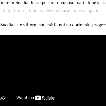
itate în Suedia, lucru pe care îl cunosc foarte bine și
aș
 refugiați, în realitate o adevărată armată de ocupație
.
Suedia este viitorul societății, noi nu dorim să „progr