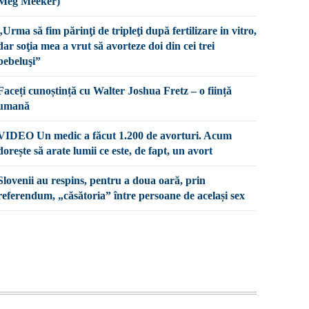
Meg Meeker)
„Urma să fim părinţi de tripleţi după fertilizare in vitro,
dar soţia mea a vrut să avorteze doi din cei trei
bebeluşi”
Faceți cunoștință cu Walter Joshua Fretz – o ființă
umană
VIDEO Un medic a făcut 1.200 de avorturi. Acum
dorește să arate lumii ce este, de fapt, un avort
Slovenii au respins, pentru a doua oară, prin
referendum, „căsătoria” între persoane de același sex