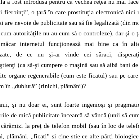
ală a fost introdusă pentru că vechea reţea nu mai făce
ei fierbinţi”, o ţară în care prostituţia electronică nici
i are nevoie de publicitate sau să fie legalizată (din 
icum autorităţile nu au cum să o controleze), dar şi o ţ
 măcar internetul funcţionează mai bine ca în alte
lizate, de ce nu şi-ar vinde cei săraci, disperaţ
ştienţi (ca să-şi cumpere o maşină sau să aibă bani de
te organe regenerabile (cum este ficatul) sau pe care
m în „dublură” (rinichi, plămâni)?
ii, şi nu doar ei, sunt foarte ingenioşi şi pragmati
urile de mică publicitate încearcă să vândă (unii să cu
 cărămizi la preţ de telefon mobil (sau în loc de telef
hi, plămâni, „ficaţi” şi cine ştie ce alte părţi biologice