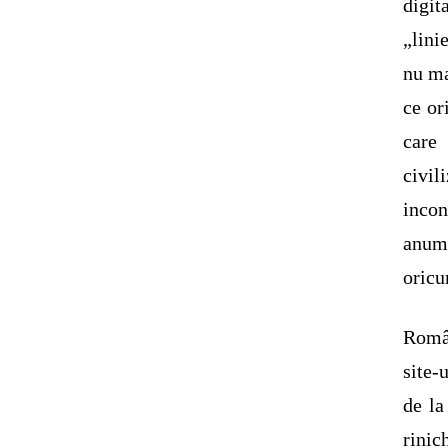
digit
„lini
nu ma
ce or
care
civi
incon
anumi
oricu
Român
site-
de la
rinic