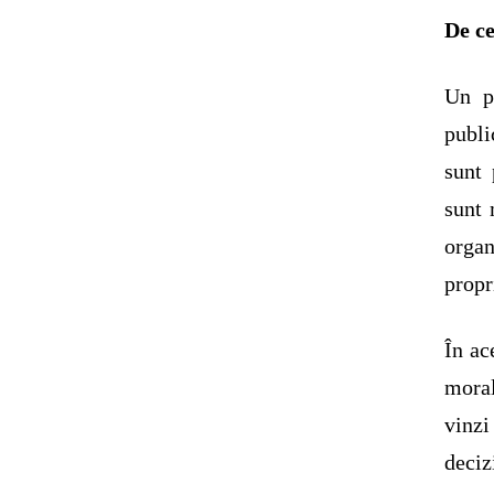
De c
Un p
publi
sunt 
sunt 
organ
propr
În ac
moral
vinzi
deciz