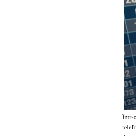
Într-
telef