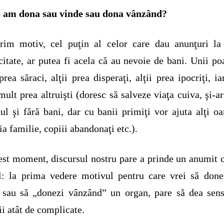
e am dona sau vinde sau dona vânzând?
rim motiv, cel puţin al celor care dau anunţuri la
citate, ar putea fi acela că au nevoie de bani. Unii po
prea săraci, alţii prea disperaţi, alţii prea ipocriţi, iar
mult prea altruişti (doresc să salveze viaţa cuiva, şi-ar
ul şi fără bani, dar cu banii primiţi vor ajuta alţi o
ia familie, copiii abandonaţi etc.).
est moment, discursul nostru pare a prinde un anumit 
: la prima vedere motivul pentru care vrei să done
 sau să „donezi vânzând” un organ, pare să dea sen
ii atât de complicate.