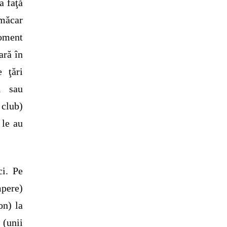
a faţă
 măcar
moment
ară în
 ţări
i sau
 club)
 le au
ci. Pe
mpere)
on) la
 (unii