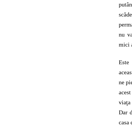
putân
scăde
perma
nu va
mici 
Este 
aceas
ne pi
acest
viaţa
Dar d
casa 