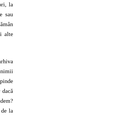
ri, la
re sau
plămân
i alte
arhiva
inimii
epinde
r dacă
indem?
 de la