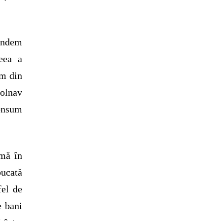
pundem
eea a
im din
bolnav
consum
umă în
ucată
fel de
e bani