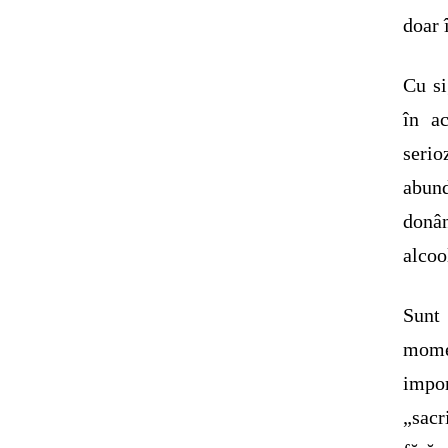
doar 
Cu si
în a
serio
abund
donân
alco
Sunt 
mome
impor
„sacr