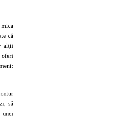
 mica
ate că
 alţii
 oferi
ameni:
contur
zi, să
s unei