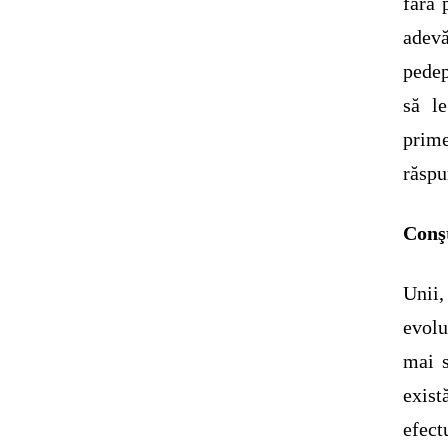
fără 
adevă
pedep
să l
prime
răspu
Conşt
Unii,
evolu
mai 
exist
efec