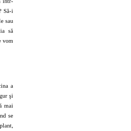
 într-
? Să-i
le sau
ia să
re vom
cina a
gur şi
ă mai
ând se
lant,