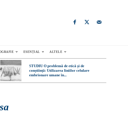
OGRAFIE
ESENȚIAL
ALTELE
STUDIU O problemă de etică și de
conștiință: Utilizarea liniilor celulare
embrionare umane în...
rsa