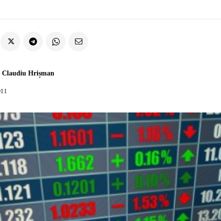
 Claudiu Hrișman
011