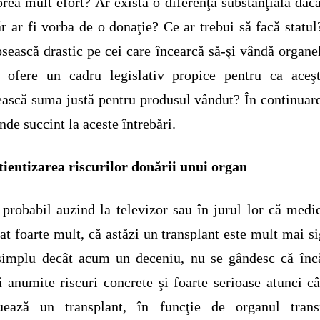
prea mult efort? Ar exista o diferenţă substanţială dacă
r ar fi vorba de o donaţie? Ce ar trebui să facă statul
sească drastic pe cei care încearcă să-şi vândă organe
e ofere un cadru legislativ propice pentru ca aceşt
ască suma justă pentru produsul vândut? În continua
nde succint la aceste întrebări.
ientizarea riscurilor donării unui organ
 probabil auzind la televizor sau în jurul lor că medi
at foarte mult, că astăzi un transplant este mult mai si
simplu decât acum un deceniu, nu se gândesc că înc
ă anumite riscuri concrete şi foarte serioase atunci c
tuează un transplant, în funcţie de organul transp