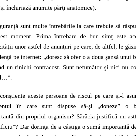
îşi închiriază anumite părţi anatomice).
guranţă sunt multe întrebările la care trebuie să răs
cest moment. Prima întrebare de bun simţ este ac
zităţii unor astfel de anunţuri pe care, de altfel, le găs
enţă pe internet: „doresc să ofer o a doua şansă unui 
d un rinichi contracost. Sunt nefumător şi nici nu 
ol…”.
conştiente aceste persoane de riscul pe care şi-l as
ntul în care sunt dispuse să-şi „doneze” o b
tantă din propriul organism? Sărăcia justifică un ast
ificiu”? Dar dorinţa de a câştiga o sumă importantă d