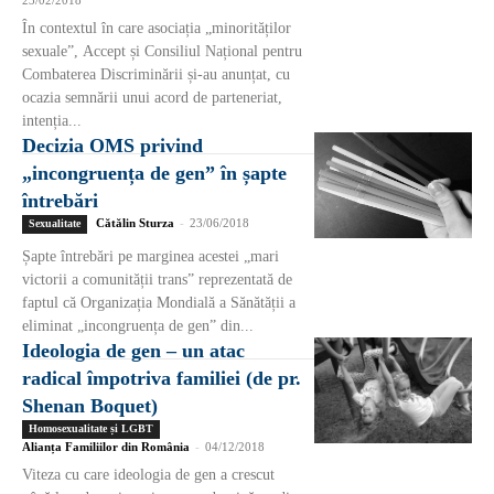
23/02/2018
În contextul în care asociația „minorităților
sexuale”, Accept și Consiliul Național pentru
Combaterea Discriminării și-au anunțat, cu
ocazia semnării unui acord de parteneriat,
intenția...
Decizia OMS privind
„incongruența de gen” în șapte
întrebări
Cătălin Sturza
-
23/06/2018
Sexualitate
Șapte întrebări pe marginea acestei „mari
victorii a comunității trans” reprezentată de
faptul că Organizația Mondială a Sănătății a
eliminat „incongruența de gen” din...
Ideologia de gen – un atac
radical împotriva familiei (de pr.
Shenan Boquet)
Homosexualitate și LGBT
Alianța Familiilor din România
-
04/12/2018
Viteza cu care ideologia de gen a crescut