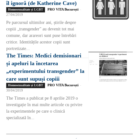
îl ignoră (de Katherine Cave)
PRO VITA București
-
Homosexualitate și LGBT
27/04/2019
Pe parcursul ultimilor ani, știrile despre
copiii „transgender” au devenit tot mai
comune, dar arareori sunt puse întrebări
critice. Identitățile acestor copii sunt
portretizate...
The Times: Medici demisionari
și apeluri la încetarea
„experimentului transgender” la
care sunt supuși copiii
PRO VITA București
-
Homosexualitate și LGBT
30/04/2019
The Times a publicat pe 8 aprilie 2019 o
investigație în mai multe articole cu privire
la experimentele pe care o clinică
specializată în...