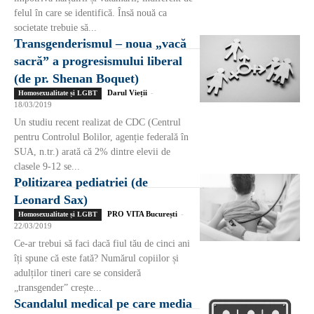
felul în care se identifică. Însă nouă ca
societate trebuie să...
Transgenderismul – noua „vacă
sacră” a progresismului liberal
(de pr. Shenan Boquet)
Darul Vieții
-
Homosexualitate și LGBT
18/03/2019
Un studiu recent realizat de CDC (Centrul
pentru Controlul Bolilor, agenție federală în
SUA, n.tr.) arată că 2% dintre elevii de
clasele 9-12 se...
Politizarea pediatriei (de
Leonard Sax)
PRO VITA București
-
Homosexualitate și LGBT
22/03/2019
Ce-ar trebui să faci dacă fiul tău de cinci ani
îți spune că este fată? Numărul copiilor și
adulților tineri care se consideră
„transgender” crește...
Scandalul medical pe care media