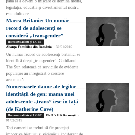
până la a deveni o mișcare ce domină media,
legislația, educația și divertismentul nostru
este uluitoare....
Marea Britanie: Un număr
record de adolescenți se
consideră „transgender”
Homosexualitate și LGBT
Alianța Familiilor din România
-
30/01/2019
Un număr record de adolescenți britanici se
identifică drept „transgender”. Cotidianul
The Sun relatează că serviciile de evidența
populației au înregistrat o creștere
accentuată...
Numeroasele daune ale legilor
identității de gen: mama unei
adolescente „trans” iese în față
(de Katherine Cave)
PRO VITA București
-
Homosexualitate și LGBT
01/02/2019
Toți oamenii ar trebui să fie protejați
împotriva hărțuirii și vătămării, indiferent de