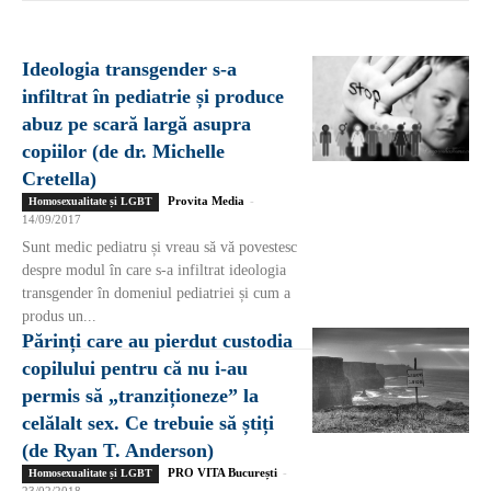
Ideologia transgender s-a
infiltrat în pediatrie și produce
abuz pe scară largă asupra
copiilor (de dr. Michelle
Cretella)
Provita Media
-
Homosexualitate și LGBT
14/09/2017
Sunt medic pediatru și vreau să vă povestesc
despre modul în care s-a infiltrat ideologia
transgender în domeniul pediatriei și cum a
produs un...
Părinți care au pierdut custodia
copilului pentru că nu i-au
permis să „tranziționeze” la
celălalt sex. Ce trebuie să știți
(de Ryan T. Anderson)
PRO VITA București
-
Homosexualitate și LGBT