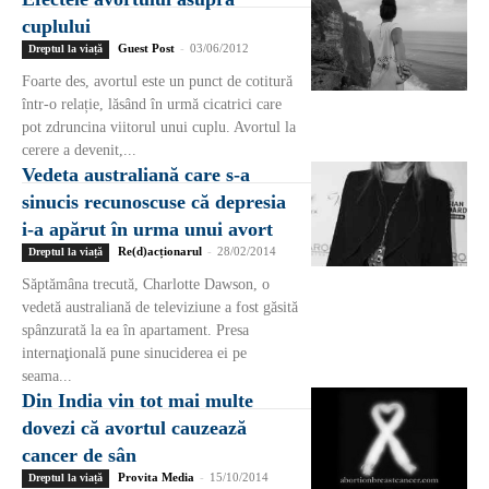
cuplului
Guest Post
-
03/06/2012
Dreptul la viață
Foarte des, avortul este un punct de cotitură
într-o relație, lăsând în urmă cicatrici care
pot zdruncina viitorul unui cuplu. Avortul la
cerere a devenit,...
Vedeta australiană care s-a
sinucis recunoscuse că depresia
i-a apărut în urma unui avort
Re(d)acționarul
-
28/02/2014
Dreptul la viață
Săptămâna trecută, Charlotte Dawson, o
vedetă australiană de televiziune a fost găsită
spânzurată la ea în apartament. Presa
internaţională pune sinuciderea ei pe
seama...
Din India vin tot mai multe
dovezi că avortul cauzează
cancer de sân
Provita Media
-
15/10/2014
Dreptul la viață