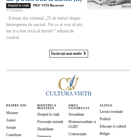
PRO VITA București
-
Dreptul la viață
17/10/2016
Extrase din volumul „25 de mituri despre
întreruperea de sarcină. Tot ce ai vrut să știi,
dar ți-a fost frică să întrebi!” editată de
Centrul...
Încărcați mai multe
DESPRE NOI
BIOETHICA
OMUL
ALTELE
MILITANS
VIITORULUI
Lecturi esențiale
Misiune
Dreptul la viață
Sexualitate
Politică
Autori
Procreație asistată
Homosexualitate și
Educație și cultură
LGBT
Seriale
Dizabilitate
Religie
Contracepție
Contribuie
Eutanasie