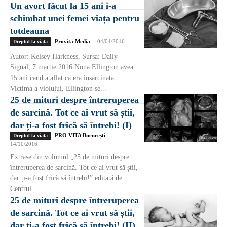
Un avort făcut la 15 ani i-a
schimbat unei femei viața pentru
totdeauna
Provita Media
-
04/04/2016
Dreptul la viață
Autor: Kelsey Harkness, Sursa: Daily
Signal, 7 martie 2016 Nona Ellington avea
15 ani cand a aflat ca era insarcinata.
Victima a violului, Ellington se...
25 de mituri despre întreruperea
de sarcină. Tot ce ai vrut să știi,
dar ți-a fost frică să întrebi! (I)
PRO VITA București
-
Dreptul la viață
14/10/2016
Extrase din volumul „25 de mituri despre
întreruperea de sarcină. Tot ce ai vrut să știi,
dar ți-a fost frică să întrebi!” editată de
Centrul...
25 de mituri despre întreruperea
de sarcină. Tot ce ai vrut să știi,
dar ți-a fost frică să întrebi! (II)