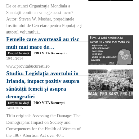
De ce atunci Organizația Mondiala a
Sanatații continua sa nege acest lucru?
Autor: Steven W. Mosher, președintele
Institutului de Cercetare pentru Populație și
autorul volumului...
Femeile care avortează au risc
mult mai mare de…
PRO VITA București
-
Dreptul la viață
16/10/2014
www.provitabucuresti.ro
Studiu: Legislația avortului în
Irlanda, impact pozitiv asupra
sănătății femeii și asupra
demografiei
PRO VITA București
-
Dreptul la viață
14/01/2015
Titlu original: Assessing the Damage: The
Demographic Impact on Society and
Consequences for the Health of Women of
the 1967 Abortion Act over 40...