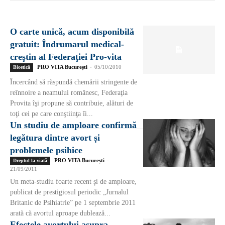
O carte unică, acum disponibilă
gratuit: Îndrumarul medical-
creştin al Federaţiei Pro-vita
PRO VITA București
-
05/10/2010
Bioetică
Încercând să răspundă chemării stringente de
reînnoire a neamului românesc, Federaţia
Provita îşi propune să contribuie, alături de
toţi cei pe care conştiinţa îi...
Un studiu de amploare confirmă
legătura dintre avort și
problemele psihice
PRO VITA București
-
Dreptul la viață
21/09/2011
Un meta-studiu foarte recent și de amploare,
publicat de prestigiosul periodic „Jurnalul
Britanic de Psihiatrie” pe 1 septembrie 2011
arată că avortul aproape dublează...
Efectele avortului asupra