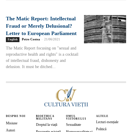
The Matic Report: Intellectual
Fraud or Merely Delusional?
Letter to European Parliament
Petre Costea
-
21/06/2021
English
The Matic Report focusing on "sexual and
reproductive health and rights" is a cocktail
of intellectual fraud, dishonesty and
delusion. It must be ditched...
DESPRE NOI
BIOETHICA
OMUL
ALTELE
MILITANS
VIITORULUI
Lecturi esențiale
Misiune
Dreptul la viață
Sexualitate
Politică
Autori
Procreație asistată
Homosexualitate și