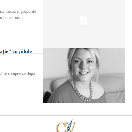
acă media și grupurile
ru femei, omit
ție” cu pilule
să se recupereze după