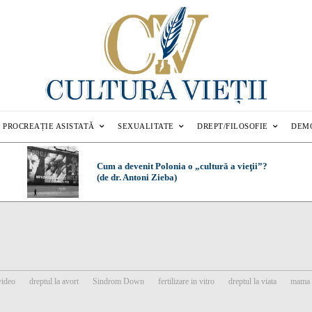
PROCREAȚIE ASISTATĂ
SEXUALITATE
DREPT/FILOSOFIE
DEM
Cum a devenit Polonia o „cultură a vieţii”?
(de dr. Antoni Zieba)
video
dreptul la avort
Sindrom Down
fertilizare in vitro
dreptul la viata
mama 