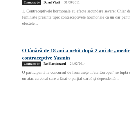
Darul Vieții
-
31/08/2011
Contracepţie
1. Contraceptivele hormonale au efecte secundare severe: Chiar d
feministe prezintă tipic contraceptivele hormonale ca un dar pent
efectele...
O tânără de 18 ani a orbit după 2 ani de „medica
contraceptive Yasmin
Re(d)acționarul
-
24/02/2014
Contracepţie
O participantă la concursul de frumusețe „Fața Europei” se luptă 
un atac cerebral care a lăsat-o parțial oarbă și dependentă...