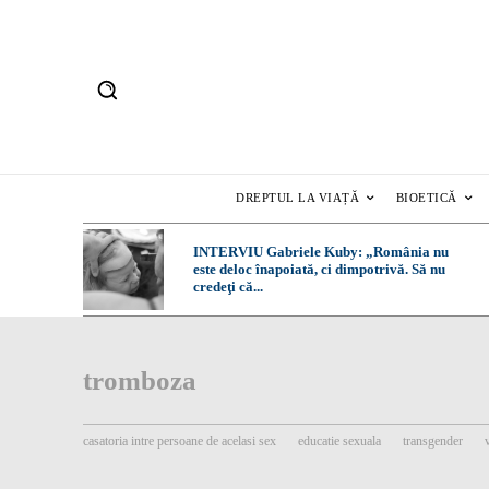
DREPTUL LA VIAȚĂ
BIOETICĂ
INTERVIU Gabriele Kuby: „România nu
este deloc înapoiată, ci dimpotrivă. Să nu
credeţi că...
tromboza
casatoria intre persoane de acelasi sex
educatie sexuala
transgender