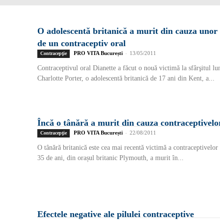
O adolescentă britanică a murit din cauza unor 
de un contraceptiv oral
PRO VITA București
-
13/05/2011
Contracepţie
Contraceptivul oral Dianette a făcut o nouă victimă la sfârşitul lu
Charlotte Porter, o adolescentă britanică de 17 ani din Kent, a...
Încă o tânără a murit din cauza contraceptivelo
PRO VITA București
-
22/08/2011
Contracepţie
O tânără britanică este cea mai recentă victimă a contraceptivelor
35 de ani, din orașul britanic Plymouth, a murit în...
Efectele negative ale pilulei contraceptive