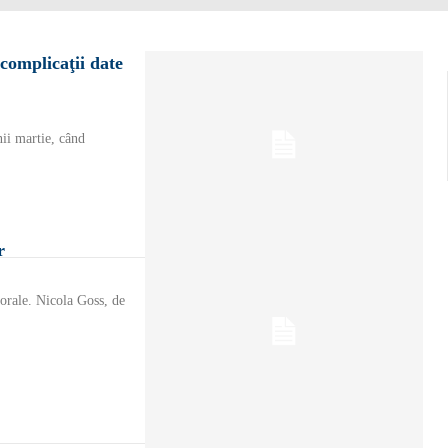
complicaţii date
nii martie, când
r
 orale. Nicola Goss, de