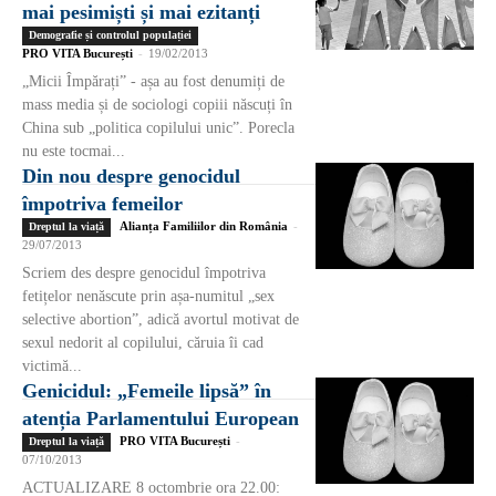
mai pesimiști și mai ezitanți
Demografie și controlul populației
PRO VITA București
-
19/02/2013
„Micii Împărați” - așa au fost denumiți de
mass media și de sociologi copiii născuți în
China sub „politica copilului unic”. Porecla
nu este tocmai...
Din nou despre genocidul
împotriva femeilor
Alianța Familiilor din România
-
Dreptul la viață
29/07/2013
Scriem des despre genocidul împotriva
fetițelor nenăscute prin așa-numitul „sex
selective abortion”, adică avortul motivat de
sexul nedorit al copilului, căruia îi cad
victimă...
Genicidul: „Femeile lipsă” în
atenția Parlamentului European
PRO VITA București
-
Dreptul la viață
07/10/2013
ACTUALIZARE 8 octombrie ora 22.00: