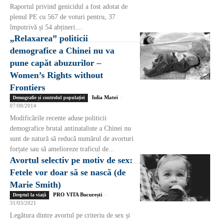
Raportul privind genicidul a fost adotat de
plenul PE cu 567 de voturi pentru, 37
împotrivă și 54 abțineri....
„Relaxarea” politicii
demografice a Chinei nu va
pune capăt abuzurilor –
Women’s Rights without
Frontiers
Iulia Matei
-
Demografie și controlul populației
07/08/2014
Modificările recente aduse politicii
demografice brutal antinataliste a Chinei nu
sunt de natură să reducă numărul de avorturi
forțate sau să amelioreze traficul de...
Avortul selectiv pe motiv de sex:
Fetele vor doar să se nască (de
Marie Smith)
PRO VITA București
-
Dreptul la viață
31/03/2021
Legătura dintre avortul pe criteriu de sex și