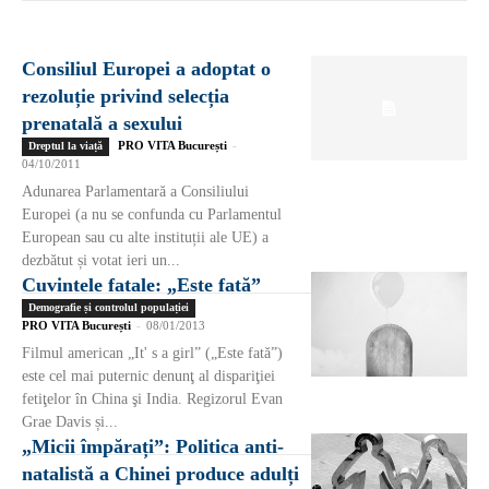
Consiliul Europei a adoptat o
rezoluție privind selecția
prenatală a sexului
PRO VITA București
-
Dreptul la viață
04/10/2011
Adunarea Parlamentară a Consiliului
Europei (a nu se confunda cu Parlamentul
European sau cu alte instituții ale UE) a
dezbătut și votat ieri un...
Cuvintele fatale: „Este fată”
Demografie și controlul populației
PRO VITA București
-
08/01/2013
Filmul american „It' s a girl” („Este fată”)
este cel mai puternic denunţ al dispariţiei
fetiţelor în China şi India. Regizorul Evan
Grae Davis și...
„Micii împărați”: Politica anti-
natalistă a Chinei produce adulți