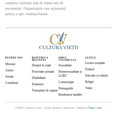
creșterea violenței față de femei este de
necontestat. Organizațiile care acționează
pentru a opri violența bazată...
DESPRE NOI
BIOETHICA
OMUL
ALTELE
MILITANS
VIITORULUI
Lecturi esențiale
Misiune
Dreptul la viață
Sexualitate
Politică
Autori
Procreație asistată
Homosexualitate și
Educație și cultură
LGBT
Seriale
Dizabilitate
Religie
Contracepție
Contribuie
Eutanasie
Video
Demografie
Transplant de organe
Bunăstarea familiei
©2026 Cultura vieții. Unele drepturi rezervate. Găzduire
Nopți albe